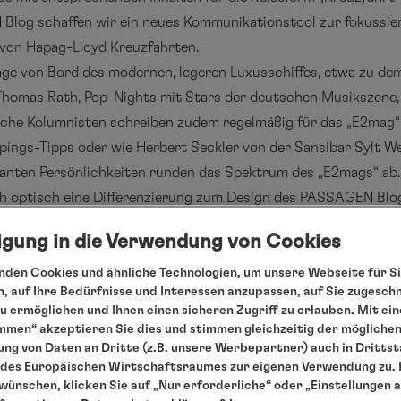
log schaffen wir ein neues Kommunikationstool zur fokussierte
von Hapag-Lloyd Kreuzfahrten.
ge von Bord des modernen, legeren Luxusschiffes, etwa zu de
 Thomas Rath, Pop-Nights mit Stars der deutschen Musikszene,
che Kolumnisten schreiben zudem regelmäßig für das „E2mag“ 
ings-Tipps oder wie Herbert Seckler von der Sansibar Sylt We
santen Persönlichkeiten runden das Spektrum des „E2mags“ ab.
ch optisch eine Differenzierung zum Design des PASSAGEN Blog
s auch Grundlage der aktuell neu gestalteten Homepage
www.hl
ligung in die Verwendung von Cookies
Appeal der Farben Schwarz-Weiß-Blau, die auch die EUROPA 2 p
wirkt durch aufmerksamkeitsstarke Motive. Ein smarter Effekt 
den Cookies und ähnliche Technologien, um unsere Webseite für Si
, auf Ihre Bedürfnisse und Interessen anzupassen, auf Sie zugesch
n oder blauen Kacheln „hovert“, werden die aktivierten Themen
 ermöglichen und Ihnen einen sicheren Zugriff zu erlauben. Mit ein
mmen“ akzeptieren Sie dies und stimmen gleichzeitig der mögliche
ng von Daten an Dritte (z.B. unsere Werbepartner) auch in Dritts
des Europäischen Wirtschaftsraumes zur eigenen Verwendung zu. F
 wünschen, klicken Sie auf „Nur erforderliche“ oder „Einstellungen 