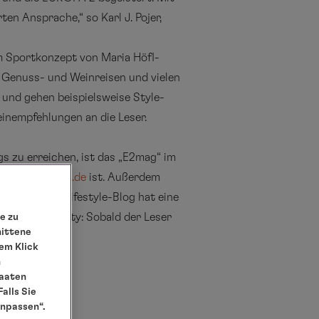
n Ansprache,“ so Karl J. Pojer,
m Sportkonzept von Maria Höfl-
 Genuss- und Weinreisen und vielen
und gehen beispielsweise Style-
inempfehlungen an die Leser.
s zu erreichen, ist das „E2mag“ im
-kreuzfahrten.de
ist. Außerdem
rägen. Der Lifestyle-Blog hat eine
in der Usability: Sobald der Leser
e zu
nittene
felder farbig.
em Klick
n
taaten
alls Sie
anpassen“.