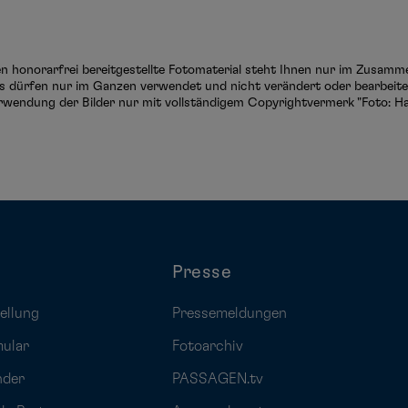
ten honorarfrei bereitgestellte Fotomaterial steht Ihnen nur im Zusam
s dürfen nur im Ganzen verwendet und nicht verändert oder bearbeitet
rwendung der Bilder nur mit vollständigem Copyrightvermerk "Foto: Ha
Presse
ellung
Pressemeldungen
mular
Fotoarchiv
nder
PASSAGEN.tv