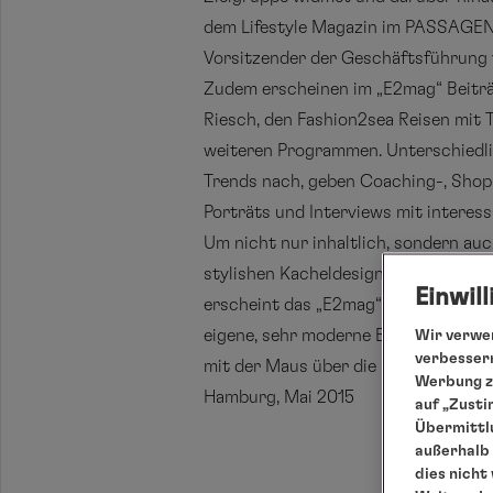
dem Lifestyle Magazin im PASSAGEN B
Vorsitzender der Geschäftsführung 
Zudem erscheinen im „E2mag“ Beiträ
Riesch, den Fashion2sea Reisen mit
weiteren Programmen. Unterschiedli
Trends nach, geben Coaching-, Shopp
Porträts und Interviews mit interes
Um nicht nur inhaltlich, sondern au
stylishen Kacheldesign gehalten, da
Einwil
erscheint das „E2mag“ im modernen 
eigene, sehr moderne Bilderwelt und 
Wir verwen
verbessern
mit der Maus über die schwarz-weiße
Werbung zu
Hamburg, Mai 2015
auf „Zusti
Übermittlu
außerhalb 
dies nicht