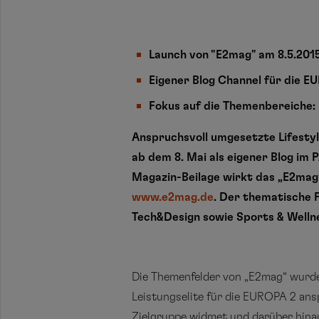
Launch von "E2mag" am 8.5.201
Eigener Blog Channel für die E
Fokus auf die Themenbereiche: 
Anspruchsvoll umgesetzte Lifesty
ab dem 8. Mai als eigener Blog im
Magazin-Beilage wirkt das „E2mag“
www.e2mag.de
. Der thematische 
Tech&Design sowie Sports & Welln
Die Themenfelder von „E2mag“ wurden
Leistungselite für die EUROPA 2 an
Zielgruppe widmet und darüber hinau