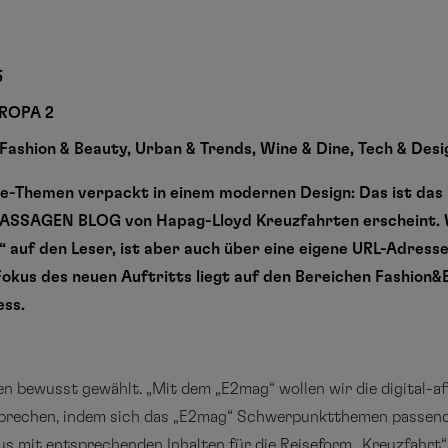
5
UROPA 2
Fashion & Beauty, Urban & Trends, Wine & Dine, Tech & Desi
le-Themen verpackt in einem modernen Design: Das ist das
 PASSAGEN BLOG von Hapag-Lloyd Kreuzfahrten erscheint. Wi
 auf den Leser, ist aber auch über eine eigene URL-Adresse
Fokus des neuen Auftritts liegt auf den Bereichen Fashion
ess.
 bewusst gewählt. „Mit dem „E2mag“ wollen wir die digital-af
sprechen, indem sich das „E2mag“ Schwerpunktthemen passend
s mit entsprechenden Inhalten für die Reiseform „Kreuzfahrt“