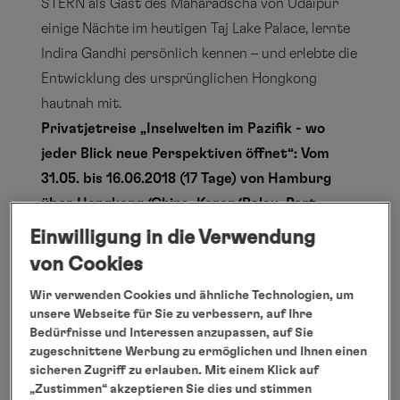
STERN als Gast des Maharadscha von Udaipur
einige Nächte im heutigen Taj Lake Palace, lernte
Indira Gandhi persönlich kennen – und erlebte die
Entwicklung des ursprünglichen Hongkong
hautnah mit.
Privatjetreise „Inselwelten im Pazifik - wo
jeder Blick neue Perspektiven öffnet“: Vom
31.05. bis 16.06.2018 (17 Tage) von Hamburg
über Hongkong/China, Koror/Palau, Port
Moresby/Papua-Neuguinea, Tari/Papua-
Einwilligung in die Verwendung
Neuguinea, Lizard Island/Australien,
von Cookies
Ubud/Bali/Indonesien, Udaipur/Indien und
Wir verwenden Cookies und ähnliche Technologien, um
zurück nach Hamburg, 64.600 Euro / 77.520
unsere Webseite für Sie zu verbessern, auf Ihre
CHF pro Person im Doppelzimmer.
Bedürfnisse und Interessen anzupassen, auf Sie
zugeschnittene Werbung zu ermöglichen und Ihnen einen
Weitere Informationen unter:
sicheren Zugriff zu erlauben. Mit einem Klick auf
www.hl-cruises.de/privatjet/reisen/inselwelten-
„Zustimmen“ akzeptieren Sie dies und stimmen