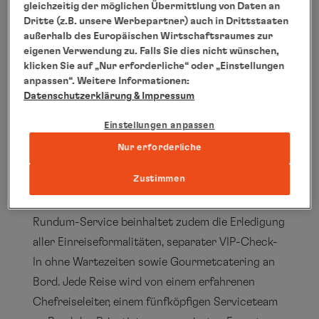
im-pazifik
gleichzeitig der möglichen Übermittlung von Daten an
Dritte (z.B. unsere Werbepartner) auch in Drittstaaten
Zu den besonderen Merkmalen einer
außerhalb des Europäischen Wirtschaftsraumes zur
Erlebnisreise im Privatjet gehört die einzigartige
eigenen Verwendung zu. Falls Sie dies nicht wünschen,
Routenführung zu Städten und
klicken Sie auf „Nur erforderliche“ oder „Einstellungen
anpassen“. Weitere Informationen:
Sehenswürdigkeiten jenseits regulärer
Datenschutzerklärung
& Impressum
Linienverbindungen. Gereist wird im exklusiven
Kreis von maximal 44 Gästen in einem
Einstellungen anpassen
komfortablen und erstklassig ausgestatteten
Nur erforderliche
Privatjet mit großzügigen Sitzen. Die Gäste
Zustimmen
erwarten spektakuläre Ausflugsziele, exklusive
Events und sehr individuelle Reiseerlebnisse. Der
Rundum-Service beinhaltet zudem die Erledigung
aller Einreiseformalitäten, separater VIP-Check-
In ohne Wartezeiten sowie Gourmetcatering an
Bord. Jede Reise wird von einem erfahrenen
Chefreiseleiter, einem fünfköpfigen Serviceteam