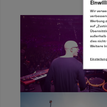
Einwil
Wir verwen
verbessern
Werbung zu
auf „Zusti
Übermittlu
außerhalb 
dies nicht
Weitere I
Einstellun