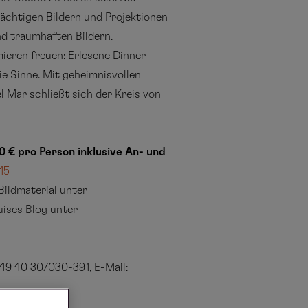
ächtigen Bildern und Projektionen
nd traumhaften Bildern.
ieren freuen: Erlesene Dinner-
 Sinne. Mit geheimnisvollen
 Mar schließt sich der Kreis von
0 € pro Person inklusive An- und
15
ildmaterial unter
ises Blog unter
49 40 307030-391, E-Mail: