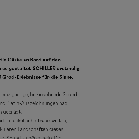
 die Gäste an Bord auf den
eise gestaltet SCHILLER erstmalig
 Grad-Erlebnisse für die Sinne.
 einzigartige, berauschende Sound-
 und Platin-Auszeichnungen hat
h geprägt.
nde musikalische Traumwelten,
kulären Landschaften dieser
d-Sound zu hören sein. Die