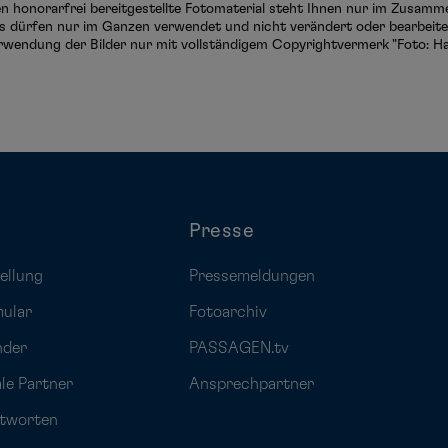
ten honorarfrei bereitgestellte Fotomaterial steht Ihnen nur im Zusam
s dürfen nur im Ganzen verwendet und nicht verändert oder bearbeitet
rwendung der Bilder nur mit vollständigem Copyrightvermerk "Foto: Ha
Presse
ellung
Pressemeldungen
mular
Fotoarchiv
nder
PASSAGEN.tv
ale Partner
Ansprechpartner
ntworten