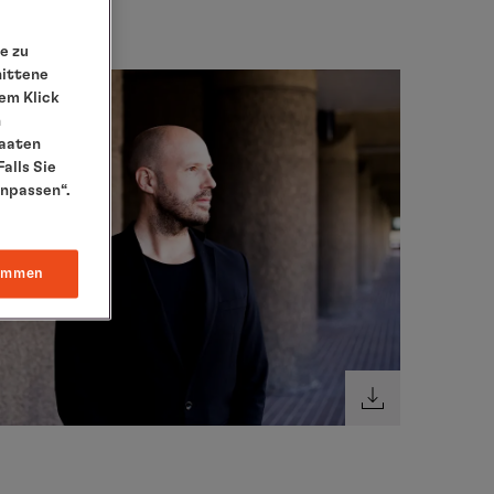
e zu
nittene
em Klick
n
taaten
alls Sie
anpassen“.
immen