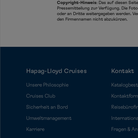
Copyright-Hinweis
: Das auf diesen Sei
Pressemitteilung zur Verfügung. Die Foto
oder an Dritte weitergegeben werden. Ve
den Firmennamen nicht abzukürzen.
Hapag-Lloyd Cruises
Kontakt
Unsere Philosophie
Katalogbest
Cruises Club
Kontaktfor
Sicherheit an Bord
Reisebürofi
Umweltmanagement
Internation
Karriere
Fragen & A