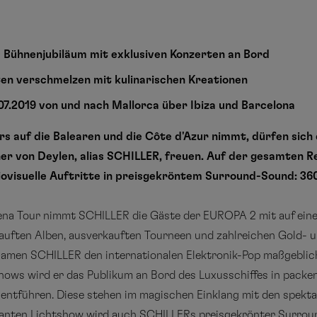
s Bühnenjubiläum mit exklusiven Konzerten an Bord
en verschmelzen mit kulinarischen Kreationen
07.2019 von und nach Mallorca über Ibiza und Barcelona
rs auf die Balearen und die Côte d'Azur nimmt, dürfen sich
er von Deylen, alias SCHILLER, freuen. Auf der gesamten R
ovisuelle Auftritte in preisgekröntem Surround-Sound: 360
ena Tour nimmt SCHILLER die Gäste der EUROPA 2 mit auf eine
rkauften Alben, ausverkauften Tourneen und zahlreichen Gold-
amen SCHILLER den internationalen Elektronik-Pop maßgeblic
ows wird er das Publikum an Bord des Luxusschiffes in packe
ntführen. Diese stehen im magischen Einklang mit den spekta
nanten Lichtshow wird auch SCHILLERs preisgekrönter Surroun