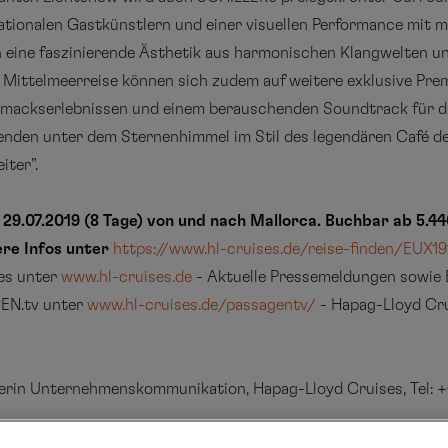
tionalen Gastkünstlern und einer visuellen Performance mit m
n eine faszinierende Ästhetik aus harmonischen Klangwelten u
Mittelmeerreise können sich zudem auf weitere exklusive Prem
mackserlebnissen und einem berauschenden Soundtrack für die
nden unter dem Sternenhimmel im Stil des legendären Café del
iter”.
29.07.2019 (8 Tage) von und nach Mallorca. Buchbar ab 5.44
ere Infos unter
https://www.hl-cruises.de/reise-finden/EUX19
es unter
www.hl-cruises.de
- Aktuelle Pressemeldungen sowie B
EN.tv unter
www.hl-cruises.de/passagentv/
- Hapag-Lloyd Cru
erin Unternehmenskommunikation, Hapag-Lloyd Cruises, Tel: +