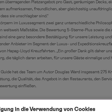
em überragenden Platzangebot pro Gast, geräumigen Decks, e
 aufmerksamen, freundlichen, aber gleichzeitig unaufdringlic
dass sie unschlagbar sind.“
rpern im Luxussegment zwei ganz unterschiedliche Philosoph
in weltweit Maßstäbe. Die Bewertung 5-Sterne-Plus sowie di
, sind eine ganz besondere Bestätigung für unsere Leistung und
ender Anbieter im Segment der Luxus- und Expeditionskreuzfahr
von Hapag-Lloyd Kreuzfahrten. „Ein großer Dank gilt daher un
g, die täglich daran arbeiten, für unsere Gäste einmalige und
se Guide hat das Team um Autor Douglas Ward insgesamt 275 Kr
attung, die Qualität, das Angebot in den Restaurants, den Serv
Bewertung einfließen.
ligung in die Verwendung von Cookies