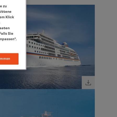
e zu
nittene
em Klick
n
taaten
alls Sie
anpassen“.
immen