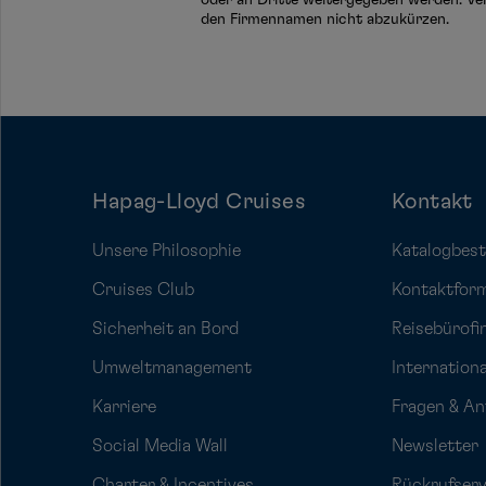
den Firmennamen nicht abzukürzen.
Hapag-Lloyd Cruises
Kontakt
Unsere Philosophie
Katalogbest
Cruises Club
Kontaktfor
Sicherheit an Bord
Reisebürofi
Umweltmanagement
Internation
Karriere
Fragen & A
Social Media Wall
Newsletter
Charter & Incentives
Rückrufserv