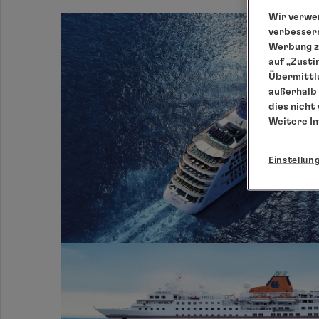
Wir verwen
verbessern
Werbung zu
auf „Zusti
Übermittlu
außerhalb 
dies nicht
Weitere I
Einstellun