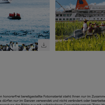
ten honorarfrei bereitgestellte Fotomaterial steht Ihnen nur im Zusam
s dürfen nur im Ganzen verwendet und nicht verändert oder bearbeitet
rwendung der Bilder nur mit vollständigem Copyrightvermerk "Foto: Ha