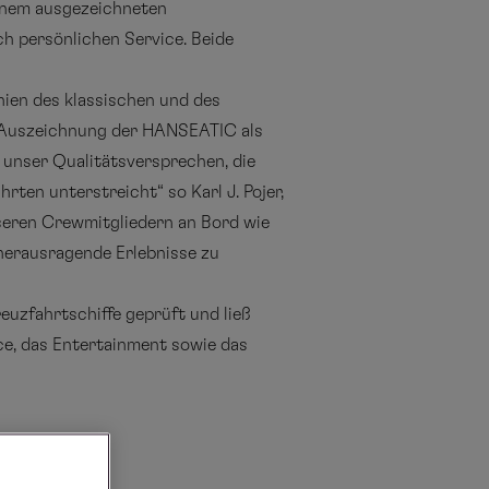
inem ausgezeichneten
h persönlichen Service. Beide
ien des klassischen und des
e Auszeichnung der HANSEATIC als
 unser Qualitätsversprechen, die
ten unterstreicht“ so Karl J. Pojer,
seren Crewmitgliedern an Bord wie
 herausragende Erlebnisse zu
euzfahrtschiffe geprüft und ließ
ice, das Entertainment sowie das