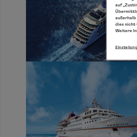
auf „Zusti
Übermittlu
außerhalb 
dies nicht
Weitere I
Einstellun