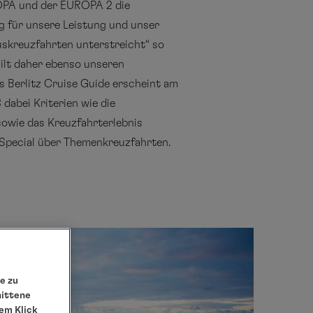
ROPA und der EUROPA 2 die
ng für unsere Leistung und unser
uskreuzfahrten unterstreicht“ so
gilt daher ebenso unseren
s Berlitz Cruise Guide erscheint am
dabei Kriterien wie die
sowie das Kreuzfahrterlebnis
n Special über Themenkreuzfahrten.
e zu
nittene
em Klick