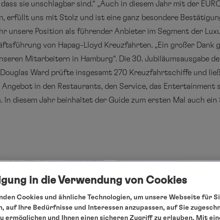
 dass sie unschlagbar sind.“ „Auch in diesem Jahr mit der EU
, erfüllt uns mit Stolz und ist eine ganz besondere Bestätigu
hr unsere Position als führender Anbieter im Segment der Lux
chäftsführung von Hapag-Lloyd Kreuzfahrten. „Ein großer Dank 
seren Mitarbeitern in Hamburg“. Die 30. Jubiläumsausgabe de
Douglas Ward prüfte insgesamt 270 Kreuzfahrtschiffe und ließ 
as Angebot in den Restaurants, den Service, das Entertainment 
n. In diesem Jahr beinhaltet der Guide zum ersten Mal auch ei
ligung in die Verwendung von Cookies
den Cookies und ähnliche Technologien, um unsere Webseite für Si
, auf Ihre Bedürfnisse und Interessen anzupassen, auf Sie zugesch
 ermöglichen und Ihnen einen sicheren Zugriff zu erlauben. Mit ein