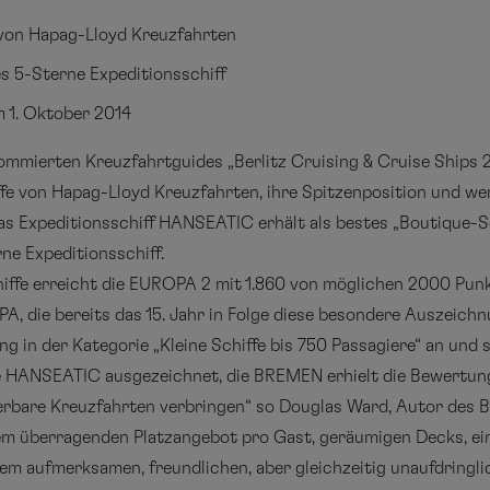
 von Hapag-Lloyd Kreuzfahrten
 5-Sterne Expeditionsschiff
m 1. Oktober 2014
nommierten Kreuzfahrtguides „Berlitz Cruising & Cruise Ship
e von Hapag-Lloyd Kreuzfahrten, ihre Spitzenposition und werd
as Expeditionsschiff HANSEATIC erhält als bestes „Boutique-S
rne Expeditionsschiff.
iffe erreicht die EUROPA 2 mit 1.860 von möglichen 2000 Punk
, die bereits das 15. Jahr in Folge diese besondere Auszeichn
g in der Kategorie „Kleine Schiffe bis 750 Passagiere“ an und s
e HANSEATIC ausgezeichnet, die BREMEN erhielt die Bewertung
rbare Kreuzfahrten verbringen“ so Douglas Ward, Autor des Be
m überragenden Platzangebot pro Gast, geräumigen Decks, e
 aufmerksamen, freundlichen, aber gleichzeitig unaufdringlic