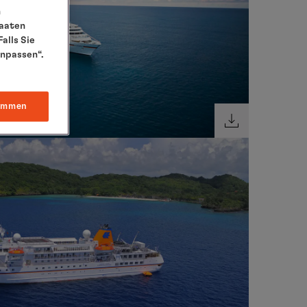
n
taaten
alls Sie
anpassen“.
immen