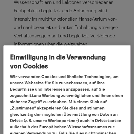
Wissenschaftlern und Lektoren verschiedener
Fachgebiete begleitet. Jede Anlandung wird
intensiv im multifunktionellen HanseAtrium vor-
und nachbereitet und unter Einhaltung strenger
Verhaltensregeln an Land begleitet. Vertiefende
Informationen über die weltweiten
Expeditionsziele erhalten die Reisenden
Einwilligung in die Verwendung
zusätzlich in der Ocean Academy, dem
von Cookies
interaktiven Wissenszentrum an Bord mit Study
Wir verwenden Cookies und ähnliche Technologien, um
Wall, einer 6 mal 1,8 Meter großen Touch-
unsere Webseite für Sie zu verbessern, auf Ihre
Bildschirmwand. Hier können Gäste die
Bedürfnisse und Interessen anzupassen, auf Sie
Naturwunder, denen sie bei Landgängen und
zugeschnittene Werbung zu ermöglichen und Ihnen einen
sicheren Zugriff zu erlauben. Mit einem Klick auf
Zodiac-Fahrten begegnen, bei eigenen Studien
„Zustimmen“ akzeptieren Sie dies und stimmen
und Forschungen der Inhalte – bereitgestellt vom
gleichzeitig der möglichen Übermittlung von Daten an
GEOMAR Helmholtz-Zentrum für
Dritte (z.B. unsere Werbepartner) auch in Drittstaaten
außerhalb des Europäischen Wirtschaftsraumes zur
Ozeanforschung in Kiel, von Wissenschaftlern,
eigenen Verwendung zu. Falls Sie dies nicht wünschen,