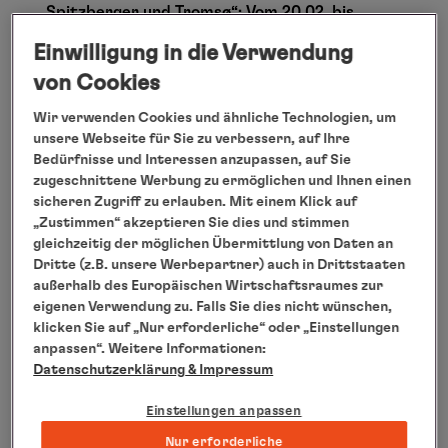
Spitzberger und
Tromsø
“: Vom 20.02. bis
25.02.2017 (6 Tage) von Hamburg über
Einwilligung in die Verwendung
Kiruna/Schweden, Spitzbergen/Norwegen,
von Cookies
Tromsø/Norwegen
und zurück nach Hamburg,
Wir verwenden Cookies und ähnliche Technologien, um
ab 21.900 Euro / 26.280 CHF pro Person im
unsere Webseite für Sie zu verbessern, auf Ihre
Doppelzimmer.
Bedürfnisse und Interessen anzupassen, auf Sie
* Vorbehaltlich behördlicher Änderung
zugeschnittene Werbung zu ermöglichen und Ihnen einen
sicheren Zugriff zu erlauben. Mit einem Klick auf
Im kleinen Kreis von maximal 44 Gästen steuern
„Zustimmen“ akzeptieren Sie dies und stimmen
die Gäste des Privatjets die schönsten Ziele rund
gleichzeitig der möglichen Übermittlung von Daten an
um den Globus an und lassen dabei alle gängigen
Dritte (z.B. unsere Werbepartner) auch in Drittstaaten
außerhalb des Europäischen Wirtschaftsraumes zur
Linienverbindungen weit hinter sich. Eine Vielzahl
eigenen Verwendung zu. Falls Sie dies nicht wünschen,
von Inklusivleistungen zeichnen den Service aus:
klicken Sie auf „Nur erforderliche“ oder „Einstellungen
von der Einholung der Visa, Check-in ohne
anpassen“. Weitere Informationen:
Datenschutzerklärung
& Impressum
Wartezeiten bis hin zu exklusiv arrangierten
Events. Jede Reise wird von einem erfahrenen
Einstellungen anpassen
Chefreiseleiter, einem fünfköpfigen Serviceteam
Nur erforderliche