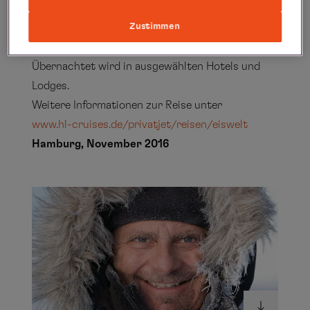
an Bord des Privatjets, renommierten Experten
mit Spezialwissen über das Reisegebiet sowie
Zustimmen
von einem eigenen Bordarzt begleitet.
Übernachtet wird in ausgewählten Hotels und
Lodges.
Weitere Informationen zur Reise unter
www.hl-cruises.de/privatjet/reisen/eiswelt
Hamburg, November 2016