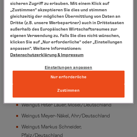
sicheren Zugriff zu erlauben. Mit einem Klick auf
Simon Tress, Restaurant 1950, ein Michelin-
„Zustimmen“ akzeptieren Sie dies und stimmen
Stern und ein grüner Stern für
gleichzeitig der möglichen Übermittlung von Daten an
Dritte (z.B. unsere Werbepartner) auch in Drittstaaten
Nachhaltigkeit, Hayingen/Deutschland
außerhalb des Europäischen Wirtschaftsraumes zur
Steven Vick, OUKAN, Vegan Fine Dining,
eigenen Verwendung zu. Falls Sie dies nicht wünschen,
klicken Sie auf „Nur erforderliche“ oder „Einstellungen
Berlin/Deutschland
anpassen“. Weitere Informationen:
Datenschutzerklärung
& Impressum
Weingüter:
Weingut Jürgen Ellwanger,
Einstellungen anpassen
Württemberg/Deutschland
Nur erforderliche
Manufaktur Jörg Geiger,
Zustimmen
Württemberg/Deutschland
Weingut Peter Lauer, Mosel/Deutschland
Weingut Meyer-Näkel, Ahr/Deutschland
Weingut Markus Schneider,
Pfalz/Deutschland