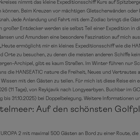
eises nimmt das kleine Expeditionsschiff Kurs auf Spitzberge
n können. Beim Kreuzen vor mächtigen Gletscherwänden oder 
tnah. Jede Anlandung und Fahrt mit dem Zodiac bringt die Gäst
ion großer Entdecker werden sie selbst Teil einer Expedition in 
Nansen und Amundsen eine besondere Faszination auf mich aus“
 „Heute ermöglicht mir ein kleines Expeditionsschiff wie die 
d Orte zu besuchen, zu denen die meisten anderen Schiffe kei
rgen-Archipel, gibt es kaum Straßen. Im Winter führen nur Sc
uns die HANSEATIC nature die Freiheit, Neues und Vertrautes 
issen mit den Gästen zu teilen. Für mich ist diese Reise ein 
.2026 (11 Tage), von Reykjavik nach Longyearbyen. Buchbar im 
g bis 31.10.2025) bei Doppelbelegung. Weitere Informationen u
ttelmeer: Auf den schönsten Golfp
EUROPA 2 mit maximal 500 Gästen an Bord zu einer Route, die p