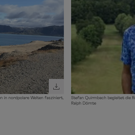
n in nordpolare Welten fasziniert,
Stefan Quirmbach begleitet die R
Ralph Dörnte