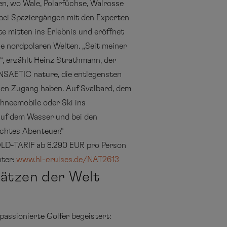
n, wo Wale, Polarfüchse, Walrosse
bei Spaziergängen mit den Experten
e mitten ins Erlebnis und eröffnet
die nordpolaren Welten. „Seit meiner
, erzählt Heinz Strathmann, der
HANSAETIC nature, die entlegensten
nen Zugang haben. Auf Svalbard, dem
hneemobile oder Ski ins
auf dem Wasser und bei den
echtes Abenteuer.“
GOLD-TARIF ab 8.290 EUR pro Person
nter:
www.hl-cruises.de/NAT2613
lätzen der Welt
assionierte Golfer begeistert: