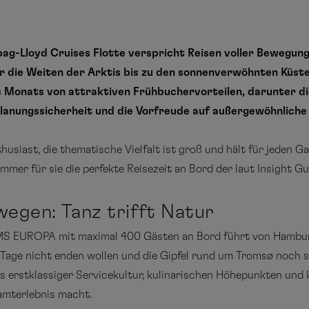
-Lloyd Cruises Flotte verspricht Reisen voller Bewegung, 
 die Weiten der Arktis bis zu den sonnenverwöhnten Küste
es Monats von attraktiven Frühbuchervorteilen, darunter d
lanungssicherheit und die Vorfreude auf außergewöhnliche E
siast, die thematische Vielfalt ist groß und hält für jeden Gas
mer für sie die perfekte Reisezeit an Bord der laut Insight G
egen: Tanz trifft Natur
s MS EUROPA mit maximal 400 Gästen an Bord führt von Hambur
 Tage nicht enden wollen und die Gipfel rund um Tromsø noch
s erstklassiger Servicekultur, kulinarischen Höhepunkten und 
amterlebnis macht.