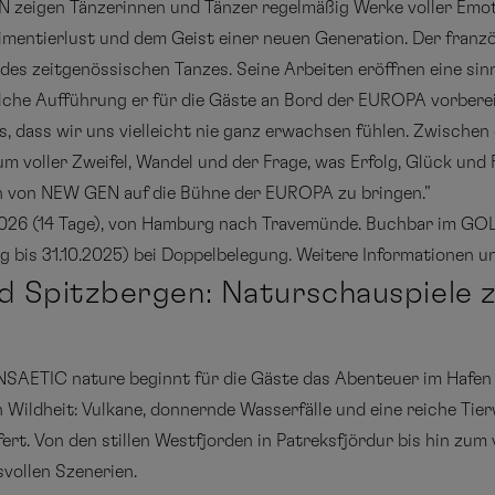
zeigen Tänzerinnen und Tänzer regelmäßig Werke voller Emoti
imentierlust und dem Geist einer neuen Generation. Der fran
es zeitgenössischen Tanzes. Seine Arbeiten eröffnen eine sin
lche Aufführung er für die Gäste an Bord der EUROPA vorbereit
 dass wir uns vielleicht nie ganz erwachsen fühlen. Zwischen 
um voller Zweifel, Wandel und der Frage, was Erfolg, Glück und 
n von NEW GEN auf die Bühne der EUROPA zu bringen."
.2026 (14 Tage), von Hamburg nach Travemünde. Buchbar im GOL
g bis 31.10.2025) bei Doppelbelegung. Weitere Informationen u
nd Spitzbergen: Naturschauspiele 
SAETIC nature beginnt für die Gäste das Abenteuer im Hafen vo
 Wildheit: Vulkane, donnernde Wasserfälle und eine reiche Tier
fert. Von den stillen Westfjorden in Patreksfjördur bis hin zu
ksvollen Szenerien.