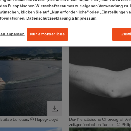
des Europäischen Wirtschaftsraumes zur eigenen Verwendung zu. F
 wünschen, klicken Sie auf „Nur erforderliche“ oder „Einstellungen 
nformationen:
Datenschutzerklärung
& Impressum
gen anpassen
Nur erforderliche
Zust
dspitze Europas, © Hapag-Lloyd
Der französische Choreograf Ant
zeitgenössischen Tanzes, © Phili