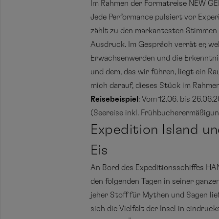
Im Rahmen der Formatreise NEW GEN 
Jede Performance pulsiert vor Exper
zählt zu den markantesten Stimmen d
Ausdruck. Im Gespräch verrät er, we
Erwachsenwerden und die Erkenntnis,
und dem, das wir führen, liegt ein Ra
mich darauf, dieses Stück im Rahme
Reisebeispiel
: Vom 12.06. bis 26.06
(Seereise inkl. Frühbucherermäßigun
Expedition Island u
Eis
An Bord des Expeditionsschiffes HAN
den folgenden Tagen in seiner ganzen
jeher Stoff für Mythen und Sagen lie
sich die Vielfalt der Insel in eindruc