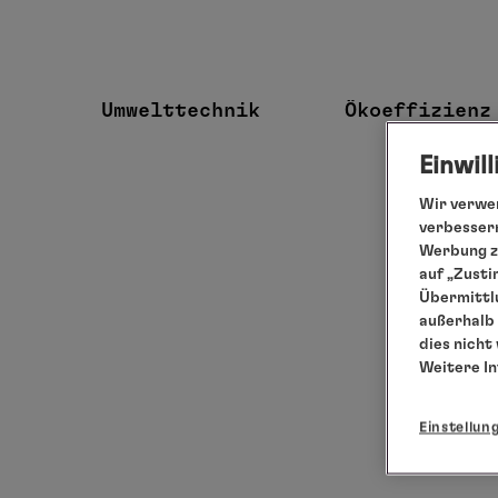
Umwelttechnik
Ökoeffizienz
Einwil
Wir verwen
verbessern
Werbung zu
auf „Zusti
Übermittlu
außerhalb 
dies nicht
Weitere I
Einstellun