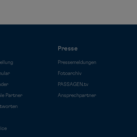
Presse
ellung
Pressemeldungen
mular
Fotoarchiv
nder
PASSAGEN.tv
ale Partner
Ansprechpartner
ntworten
ice