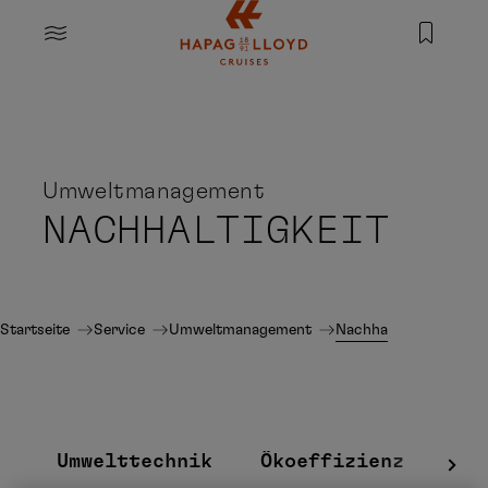
Springe zum Hauptinhalt
MENU
Umweltmanagement
NACHHALTIGKEIT
Startseite
Service
Umweltmanagement
Nachhaltigkeit
Umwelttechnik
Ökoeffizienz
Ve