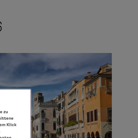
6
e zu
nittene
em Klick
n
taaten