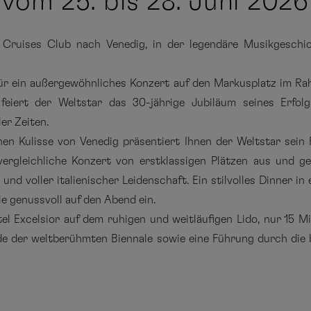
vom 25. bis 28. Juni 2026
ruises Club nach Venedig, in der legendäre Musikgeschich
für ein außergewöhnliches Konzert auf den Markusplatz im Ra
 feiert der Weltstar das 30-jährige Jubiläum seines Erfo
er Zeiten.
hen Kulisse von Venedig präsentiert Ihnen der Weltstar sein
vergleichliche Konzert von erstklassigen Plätzen aus und g
und voller italienischer Leidenschaft. Ein stilvolles Dinner 
e genussvoll auf den Abend ein.
tel Excelsior auf dem ruhigen und weitläufigen Lido, nur 15 
nde der weltberühmten Biennale sowie eine Führung durch di