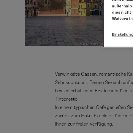
außerhalb 
dies nicht
Weitere I
Einstellun
Verwinkelte Gassen, romantische Kan
Sehnsuchtsort. Freuen Sie sich auf 
besten erhaltenen Bruderschaften u
Tintoretto.
In einem typischen Café genießen Si
zurück zum Hotel Excelsior fahren o
Ihnen zur freien Verfügung.