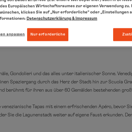
des Europäischen Wirtschaftsraumes zur eigenen Verwendung zu. F
 wünschen, klicken Sie auf „Nur erforderliche“ oder „Einstellungen 
nformationen:
Datenschutzerklärung
& Impressum
gen anpassen
Nur erforderliche
Zust
äle, Gondolieri und das alles unter italienischer Sonne. Vened
einen Spaziergang durch das Herz der Stadt hin zur Scuola Gra
nd berühmt für ihren aus über 60 Gemälden bestehenden groß
e venezianische Tapas mit einem erfrischenden Apéro, bevor S
der Sie die Lagunenstadt weiter auf eigene Faust erkunden. 