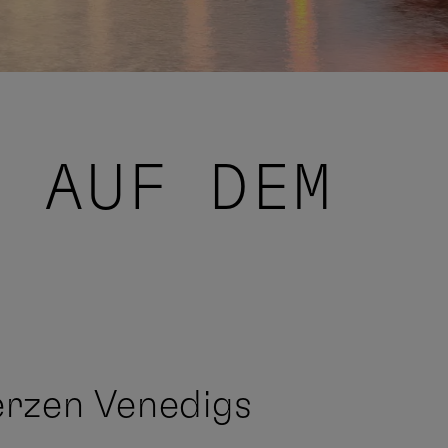
E AUF DEM
Z
erzen Venedigs