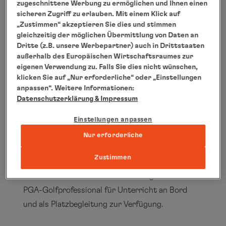
zugeschnittene Werbung zu ermöglichen und Ihnen einen
sicheren Zugriff zu erlauben. Mit einem Klick auf
PGA-PRO
„Zustimmen“ akzeptieren Sie dies und stimmen
gleichzeitig der möglichen Übermittlung von Daten an
Stefan Quirmbach
Dritte (z.B. unsere Werbepartner) auch in Drittstaaten
außerhalb des Europäischen Wirtschaftsraumes zur
eigenen Verwendung zu. Falls Sie dies nicht wünschen,
klicken Sie auf „Nur erforderliche“ oder „Einstellungen
anpassen“. Weitere Informationen:
Datenschutzerklärung
& Impressum
Alle anzeigen
Einstellungen anpassen
Nur erforderliche
Unsere on-board Pro's
Zustimmen
Auf allen Reisen steht Ihnen 365 Tage im Jahr ein
PGA-Golfprofessional für Unterricht an Bord
und als Platzbegleitung zur Verfügung.