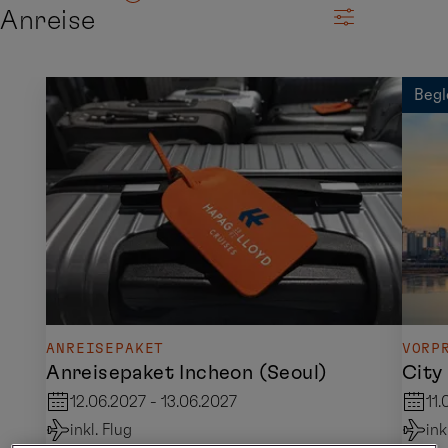
Anreise
Begl
ANREISEPAKET
VORP
Anreisepaket Incheon (Seoul)
City
12.06.2027 - 13.06.2027
11.
inkl. Flug
ink