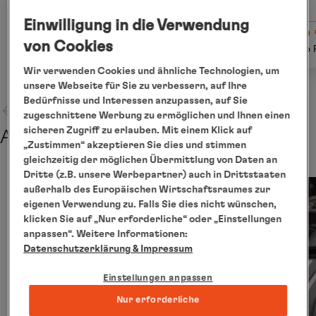
Einwilligung in die Verwendung
ab € 1.070
ab
von Cookies
Details
pro Person
pro 
Wir verwenden Cookies und ähnliche Technologien, um
unsere Webseite für Sie zu verbessern, auf Ihre
Bedürfnisse und Interessen anzupassen, auf Sie
zugeschnittene Werbung zu ermöglichen und Ihnen einen
sicheren Zugriff zu erlauben. Mit einem Klick auf
Abreise
„Zustimmen“ akzeptieren Sie dies und stimmen
gleichzeitig der möglichen Übermittlung von Daten an
Dritte (z.B. unsere Werbepartner) auch in Drittstaaten
außerhalb des Europäischen Wirtschaftsraumes zur
eigenen Verwendung zu. Falls Sie dies nicht wünschen,
klicken Sie auf „Nur erforderliche“ oder „Einstellungen
anpassen“. Weitere Informationen:
Datenschutzerklärung
& Impressum
Einstellungen anpassen
Nur erforderliche