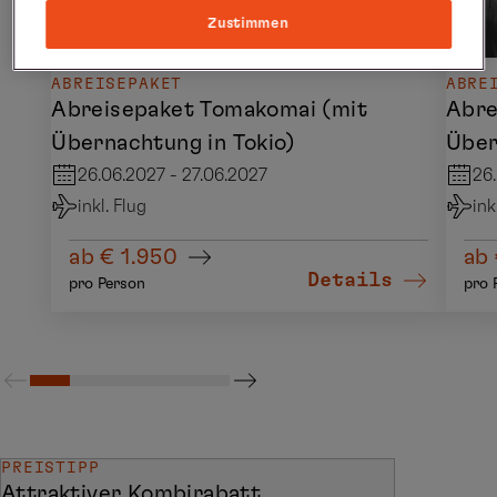
Zustimmen
ABREISEPAKET
ABRE
Abreisepaket Tomakomai (mit
Abre
Übernachtung in Tokio)
Über
26.06.2027 - 27.06.2027
26
inkl. Flug
ink
ab € 1.950
ab 
Details
pro Person
pro 
PREISTIPP
Attraktiver Kombirabatt