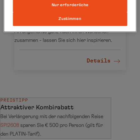
Nur erforderliche
Concierge Tipp: Hamburg
Zustimmen
Unser Travel Concierge stellt Ihnen exklusive
Arrangements ganz nach Ihren Wünschen
zusammen - lassen Sie sich hier inspirieren.
Details
PREISTIPP
Attraktiver Kombirabatt
Bei Verlängerung mit der nachfolgenden Reise
SPI2608
sparen Sie € 500 pro Person (gilt für
den PLATIN-Tarif).