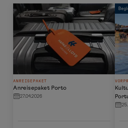
Begl
ANREISEPAKET
VORP
Anreisepaket Porto
Kult
Port
27.04.2026
25