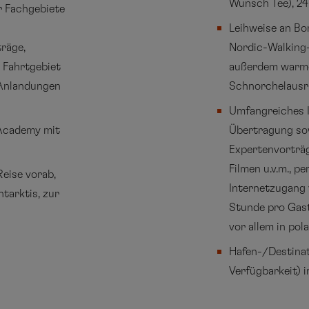
Wunsch Tee), 2
r Fachgebiete
Leihweise an Bo
räge,
Nordic-Walking-
 Fahrtgebiet
außerdem warme
/Anlandungen
Schnorchelaus
Umfangreiches I
 Academy mit
Übertragung so
Expertenvorträg
Filmen u.v.m., p
eise vorab,
Internetzugang 
ntarktis, zur
Stunde pro Gast
vor allem in pol
Hafen-/Destina
Verfügbarkeit) i