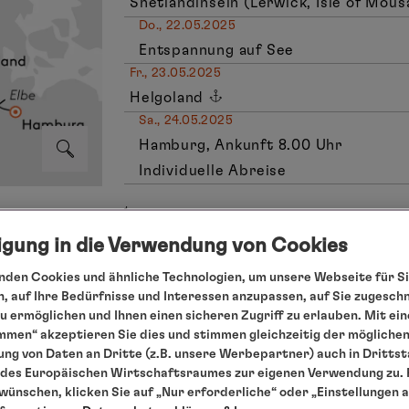
Shetlandinseln (Lerwick, Isle of Mou
Do., 22.05.2025
Entspannung auf See
Fr., 23.05.2025
Helgoland
Sa., 24.05.2025
Hamburg, Ankunft 8.00 Uhr
Individuelle Abreise
1
Die Landaktivitäten sind nicht im Reisepreis en
ligung in die Verwendung von Cookies
den Cookies und ähnliche Technologien, um unsere Webseite für Si
, auf Ihre Bedürfnisse und Interessen anzupassen, auf Sie zugesch
 ermöglichen und Ihnen einen sicheren Zugriff zu erlauben. Mit ein
mmen“ akzeptieren Sie dies und stimmen gleichzeitig der mögliche
ng von Daten an Dritte (z.B. unsere Werbepartner) auch in Dritts
des Europäischen Wirtschaftsraumes zur eigenen Verwendung zu. F
Ihnen bis zu 25% Ermäßigung auf die Seereise
 wünschen, klicken Sie auf „Nur erforderliche“ oder „Einstellungen 
 Verlängerung mit der nachfolgenden Reise