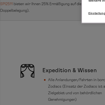
Weitere I
SPI2511
bieten wir Ihnen 25% Ermäßigung auf die Seereise der S
Doppelbelegung).
Einstellun
Expedition & Wissen
Alle Anlandungen/Fahrten in bor
Zodiacs (Einsatz der Zodiacs ist
Zielgebiet und von behördlichen
Genehmigungen)