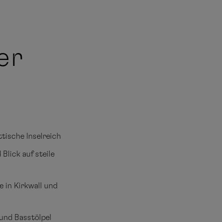
er
tische Inselreich
Blick auf steile
e in Kirkwall und
und Basstölpel