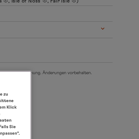
sa
, Isle of Noss
, Fair Isle
)
thalten und in Planung. Änderungen vorbehalten.
e zu
nittene
em Klick
n
taaten
alls Sie
anpassen“.