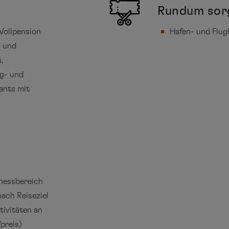
Rundum sor
Vollpension
Hafen- und Flu
- und
,
ag- und
ants mit
nessbereich
ach Reiseziel
tivitäten an
preis)