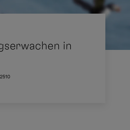
ngserwachen in
I2510