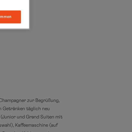
immen
: Champagner zur Begrüßung,
en Getränken täglich neu
r (Junior und Grand Suiten mit
swahl), Kaffeemaschine (auf