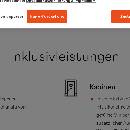
nformationen:
Datenschutzerklärung
& Impressum
PI2510 (gilt für den PLATIN-Tarif in
gen anpassen
Nur erforderliche
Zust
Inklusivleistungen
Kabinen
deigenen
In jeder Kabine
 abhängig vom
mit alkoholfrei
gefüllte Miniba
zusätzlicher Au