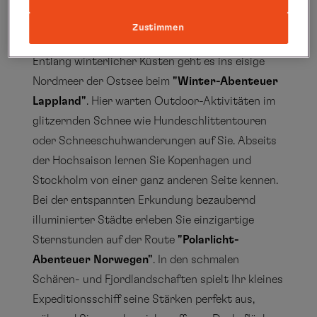
Im Winter erkunden Sie mit der Expeditionsflotte
von Hapag-Lloyd Cruises auf verschiedenen
Zustimmen
Routen faszinierende Ziele in Skandinavien.
Entlang winterlicher Küsten geht es ins eisige
Nordmeer der Ostsee beim
"Winter-Abenteuer
Lappland"
. Hier warten Outdoor-Aktivitäten im
glitzernden Schnee wie Hundeschlittentouren
oder Schneeschuhwanderungen auf Sie. Abseits
der Hochsaison lernen Sie Kopenhagen und
Stockholm von einer ganz anderen Seite kennen.
Bei der entspannten Erkundung bezaubernd
illuminierter Städte erleben Sie einzigartige
Sternstunden auf der Route
"Polarlicht-
Abenteuer Norwegen"
. In den schmalen
Schären- und Fjordlandschaften spielt Ihr kleines
Expeditionsschiff seine Stärken perfekt aus,