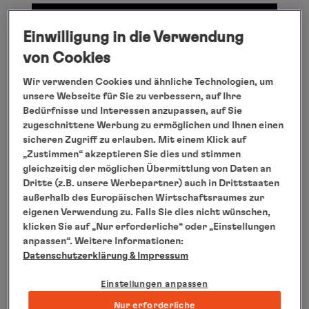
Winter in Skandinavien
Einwilligung in die Verwendung
An dieser Stelle finden Sie ein Video von
von Cookies
Youtube, das den Artikel ergänzt. Mit einem
Wir verwenden Cookies und ähnliche Technologien, um
Klick können Sie dieses anzeigen lassen. Ich
unsere Webseite für Sie zu verbessern, auf Ihre
Bedürfnisse und Interessen anzupassen, auf Sie
bin damit einverstanden, dass mir externe
zugeschnittene Werbung zu ermöglichen und Ihnen einen
Inhalte angezeigt werden. Damit können
sicheren Zugriff zu erlauben. Mit einem Klick auf
personenbezogene Daten an Drittplatformen
„Zustimmen“ akzeptieren Sie dies und stimmen
gleichzeitig der möglichen Übermittlung von Daten an
übermittelt werden. Mehr dazu finden Sie in
Dritte (z.B. unsere Werbepartner) auch in Drittstaaten
unseren
Datenschutzbestimmungen
.
außerhalb des Europäischen Wirtschaftsraumes zur
eigenen Verwendung zu. Falls Sie dies nicht wünschen,
Video anzeigen
klicken Sie auf „Nur erforderliche“ oder „Einstellungen
anpassen“. Weitere Informationen:
Datenschutzerklärung
& Impressum
Winter in Skandinavien
Einstellungen anpassen
Nur erforderliche