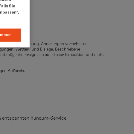
alls Sie
anpassen“.
te).
immen
thalten und in Planung. Änderungen vorbehalten.
gungen, Wetter- und Eislage. Beschriebene
ind mögliche Ereignisse auf dieser Expedition und nicht
gen Aufpreis.
en entspannten Rundum-Service.