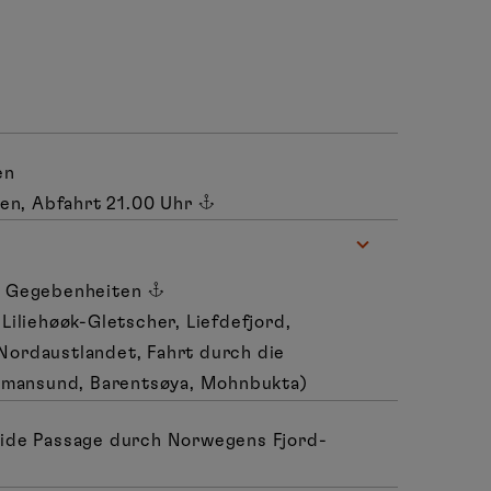
en
n, Abfahrt 21.00 Uhr
h Gegebenheiten
 Liliehøøk-Gletscher, Liefdefjord,
 Nordaustlandet, Fahrt durch die
eemansund, Barentsøya, Mohnbukta)
side Passage durch Norwegens Fjord-