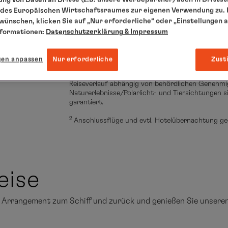
Do., 17.09.2026
des Europäischen Wirtschaftsraumes zur eigenen Verwendung zu. F
Hamburg, Ankunft 8.00 Uhr
 wünschen, klicken Sie auf „Nur erforderliche“ oder „Einstellungen 
Individuelle Abreise
nformationen:
Datenschutzerklärung
& Impressum
---- Hier bestimmt die Eislage den Kurs (siehe Kar
gen anpassen
Nur erforderliche
Zust
1
Die Landaktivitäten sind nicht im Reisepreis en
Reiseverlauf abhängig von behördlichen Genehmi
Naturerlebnisse/Polarlicht- und Tiersichtungen s
garantiert.
2
Anschlussflüge und evtl. Hotelübernachtung ge
eise
de Arrangement zum Schiff und zurück und genießen Sie unser