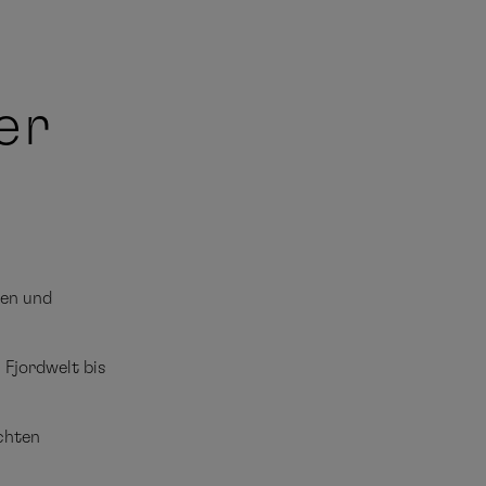
er
gen und
Fjordwelt bis
chten