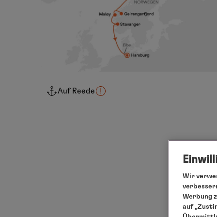
Auf Reede
Einwil
Wir verwen
verbessern
Werbung zu
auf „Zusti
Übermittlu