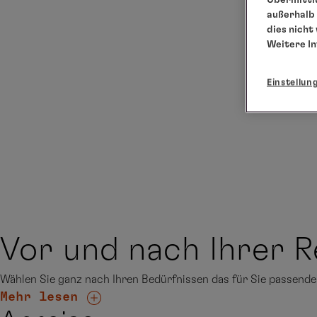
außerhalb 
dies nicht
Weitere I
Einstellun
Vor und nach Ihrer R
Wählen Sie ganz nach Ihren Bedürfnissen das für Sie passen
Mehr lesen