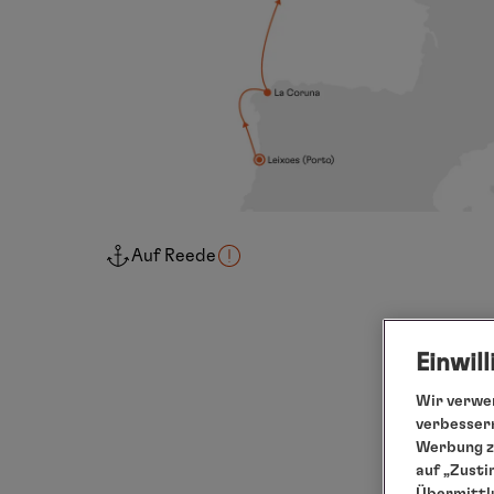
Auf Reede
Einwil
Wir verwen
verbessern
Werbung zu
auf „Zusti
Übermittlu