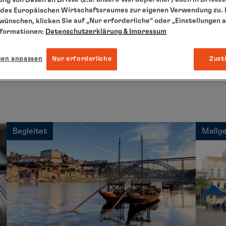
des Europäischen Wirtschaftsraumes zur eigenen Verwendung zu. F
 wünschen, klicken Sie auf „Nur erforderliche“ oder „Einstellungen 
eise
nformationen:
Datenschutzerklärung
& Impressum
gen anpassen
Nur erforderliche
Zust
de Arrangement zum Schiff und zurück und genießen Sie unser
Begleitet
Maßge