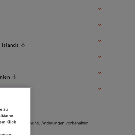
n Islands
nnien
e zu
nittene
em Klick
thalten und in Planung. Änderungen vorbehalten.
n
taaten