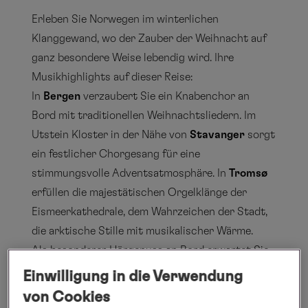
Erleben Sie Norwegen im winterlichen
Klanggewand, wo der Zauber der Weihnacht auf
ganz besondere Weise lebendig wird. Ihre
Musikhighlights auf dieser Reise:
In
Bergen
verzaubert Sie ein Knabenchor an
Bord mit traditionellen Weihnachtsliedern. Im
Utstein Kloster in der Nähe von
Stavanger
sorgt
ein festlicher Chorgesang für eine
stimmungsvolle Adventsatmosphäre. In
Tromsø
erfüllen die majestätischen Orgelklänge der
Eismeerkathedrale, dem Wahrzeichen der Stadt,
die arktische Stille mit musikalischer Wärme.
Als besonderer Hörgenuss an Bord erwartet Sie
zudem ein Duo der Extraklasse:
Gerrit Schwan
Einwilligung in die Verwendung
(Gesang) und
Bastian Völkel
(Piano)
von Cookies
interpretieren Songs aus Soul, Jazz und Pop –