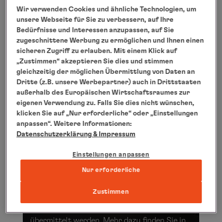
Wir verwenden Cookies und ähnliche Technologien, um
zeitlos arrangiert, stilvoll präsentiert. Ihr
unsere Webseite für Sie zu verbessern, auf Ihre
berührender Sound schafft den perfekten
Bedürfnisse und Interessen anzupassen, auf Sie
zugeschnittene Werbung zu ermöglichen und Ihnen einen
Rahmen für besondere Momente. An drei
sicheren Zugriff zu erlauben. Mit einem Klick auf
Abenden an Bord erleben Sie das Duo live mit
„Zustimmen“ akzeptieren Sie dies und stimmen
festlich-jazzigen Weihnachtsklängen.
gleichzeitig der möglichen Übermittlung von Daten an
Dritte (z.B. unsere Werbepartner) auch in Drittstaaten
außerhalb des Europäischen Wirtschaftsraumes zur
eigenen Verwendung zu. Falls Sie dies nicht wünschen,
Winter in Skandinavien
klicken Sie auf „Nur erforderliche“ oder „Einstellungen
anpassen“. Weitere Informationen:
Datenschutzerklärung
& Impressum
An dieser Stelle finden Sie ein Video von
Youtube, das den Artikel ergänzt. Mit einem
Einstellungen anpassen
Klick können Sie dieses anzeigen lassen. Ich
Nur erforderliche
bin damit einverstanden, dass mir externe
Inhalte angezeigt werden. Damit können
Zustimmen
personenbezogene Daten an Drittplatformen
übermittelt werden. Mehr dazu finden Sie in