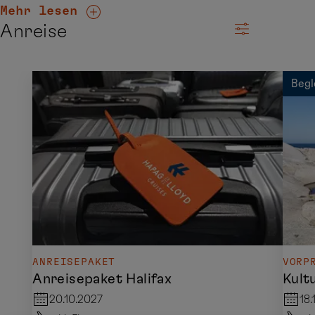
Mehr lesen
Anreise
Begl
ANREISEPAKET
VORP
Anreisepaket Halifax
Kult
20.10.2027
18.