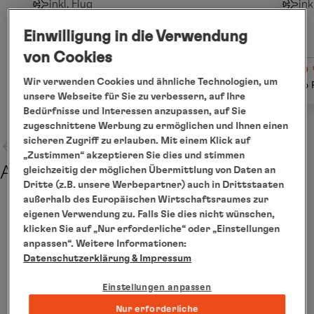
inkl. Flug
ink
Einwilligung in die Verwendung
von Cookies
ab € 890
ab 
Wir verwenden Cookies und ähnliche Technologien, um
Details
pro Person
pro 
unsere Webseite für Sie zu verbessern, auf Ihre
Bedürfnisse und Interessen anzupassen, auf Sie
zugeschnittene Werbung zu ermöglichen und Ihnen einen
sicheren Zugriff zu erlauben. Mit einem Klick auf
„Zustimmen“ akzeptieren Sie dies und stimmen
Abreise
gleichzeitig der möglichen Übermittlung von Daten an
Dritte (z.B. unsere Werbepartner) auch in Drittstaaten
außerhalb des Europäischen Wirtschaftsraumes zur
eigenen Verwendung zu. Falls Sie dies nicht wünschen,
klicken Sie auf „Nur erforderliche“ oder „Einstellungen
anpassen“. Weitere Informationen:
Datenschutzerklärung
& Impressum
Einstellungen anpassen
Nur erforderliche