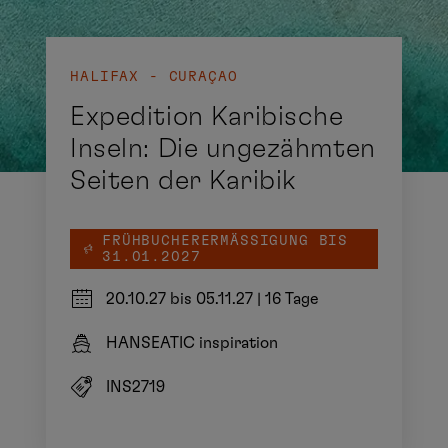
HALIFAX - CURAÇAO
Expedition Karibische
Inseln: Die ungezähmten
Seiten der Karibik
FRÜHBUCHERERMÄSSIGUNG BIS 3
1.01.2027
20.10.27 bis 05.11.27
|
16 Tage
HANSEATIC inspiration
INS2719