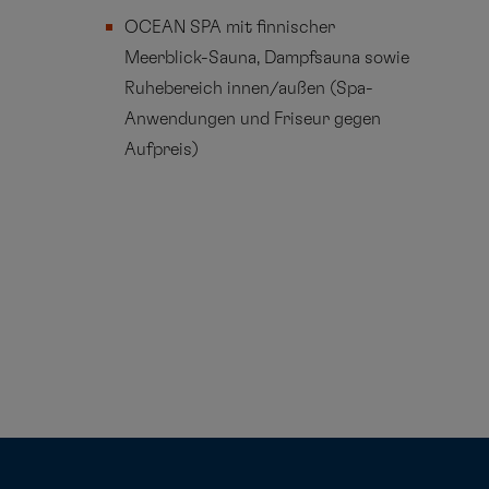
OCEAN SPA mit finnischer
Meerblick-Sauna, Dampfsauna sowie
Ruhebereich innen/außen (Spa-
Anwendungen und Friseur gegen
Aufpreis)
VORHERIGE REISE
Kangerlussuaq - Toronto
NÄCHSTE REISE
Milwaukee - Halifax