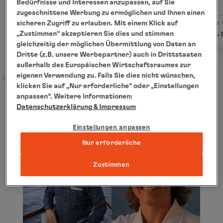
Bedürfnisse und Interessen anzupassen, auf Sie
zugeschnittene Werbung zu ermöglichen und Ihnen einen
ab € 1.050
ab
sicheren Zugriff zu erlauben. Mit einem Klick auf
Details
„Zustimmen“ akzeptieren Sie dies und stimmen
pro Person
pro 
gleichzeitig der möglichen Übermittlung von Daten an
Dritte (z.B. unsere Werbepartner) auch in Drittstaaten
außerhalb des Europäischen Wirtschaftsraumes zur
eigenen Verwendung zu. Falls Sie dies nicht wünschen,
klicken Sie auf „Nur erforderliche“ oder „Einstellungen
anpassen“. Weitere Informationen:
Datenschutzerklärung
& Impressum
Einstellungen anpassen
Nur erforderliche
Zustimmen