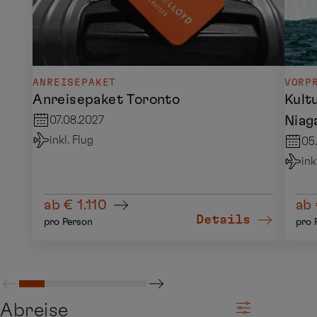
ANREISEPAKET
VORP
Anreisepaket Toronto
Kult
Niag
07.08.2027
inkl. Flug
05
ink
ab € 1.110
ab
Details
pro Person
pro 
Abreise