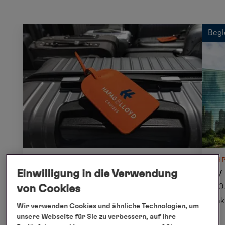
Begl
ABREISEPAKET
NACH
Abreisepaket Milwaukee
City
Einwilligung in die Verwendung
20.08.2027 - 21.08.2027
20
von Cookies
inkl. Flug
ink
Wir verwenden Cookies und ähnliche Technologien, um
unsere Webseite für Sie zu verbessern, auf Ihre