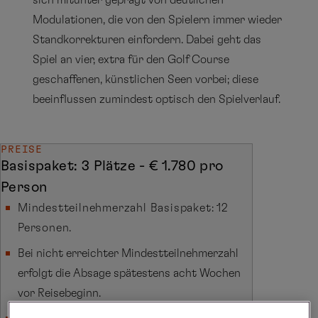
sich mitunter geprägt von deutlichen
Modulationen, die von den Spielern immer wieder
Standkorrekturen einfordern. Dabei geht das
Spiel an vier, extra für den Golf Course
geschaffenen, künstlichen Seen vorbei; diese
beeinflussen zumindest optisch den Spielverlauf.
PREISE
Basispaket: 3 Plätze - € 1.780 pro
Person
Mindestteilnehmerzahl Basispaket: 12
Personen.
Bei nicht erreichter Mindestteilnehmerzahl
erfolgt die Absage spätestens acht Wochen
vor Reisebeginn.