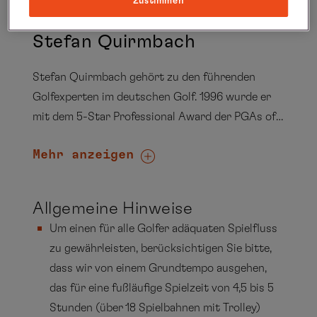
Zustimmen
IHR GOLF-PRO AUF DIESER REISE
Stefan Quirmbach
Stefan Quirmbach gehört zu den führenden
Golfexperten im deutschen Golf. 1996 wurde er
mit dem 5-Star Professional Award der PGAs of
Europe ausgezeichnet, bis 2000 war er sieben
Mehr anzeigen
Jahre Landestrainer in Berlin-Brandenburg. Seine
versierten Kenntnisse über
gesundheitsbewusstes Golfen für alle
Allgemeine Hinweise
Spielstärken vermittelt der langjährige Präsident
Um einen für alle Golfer adäquaten Spielfluss
der PGA of Germany schon seit vielen Jahren an
zu gewährleisten, berücksichtigen Sie bitte,
Bord.
dass wir von einem Grundtempo ausgehen,
das für eine fußläufige Spielzeit von 4,5 bis 5
Stunden (über 18 Spielbahnen mit Trolley)