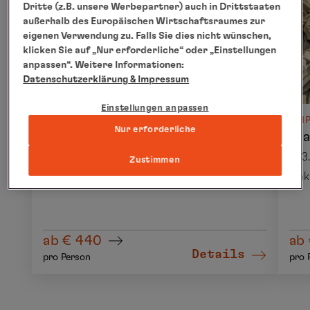
Dritte (z.B. unsere Werbepartner) auch in Drittstaaten
außerhalb des Europäischen Wirtschaftsraumes zur
eigenen Verwendung zu. Falls Sie dies nicht wünschen,
klicken Sie auf „Nur erforderliche“ oder „Einstellungen
anpassen“. Weitere Informationen:
Datenschutzerklärung
& Impressum
Einstellungen anpassen
ABREISEPAKET
NACH
Nur erforderliche
Abreisepaket Lissabon
Liss
03.04.2028
03
Zustimmen
inkl. Flug
ink
ab € 440
ab 
Details
pro Person
pro 