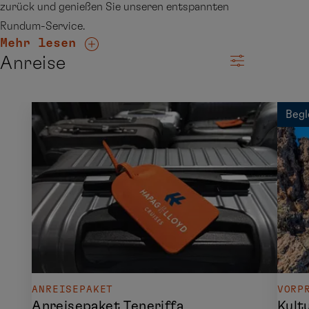
zurück und genießen Sie unseren entspannten
Rundum-Service.
Mehr lesen
Anreise
Begl
ANREISEPAKET
VORP
Anreisepaket Teneriffa
Kultu