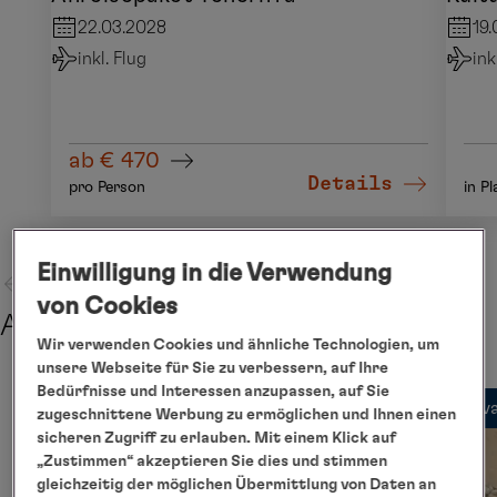
22.03.2028
19
inkl. Flug
ink
ab € 470
Details
pro Person
in P
Einwilligung in die Verwendung
von Cookies
Abreise
Wir verwenden Cookies und ähnliche Technologien, um
unsere Webseite für Sie zu verbessern, auf Ihre
Bedürfnisse und Interessen anzupassen, auf Sie
Priv
zugeschnittene Werbung zu ermöglichen und Ihnen einen
sicheren Zugriff zu erlauben. Mit einem Klick auf
„Zustimmen“ akzeptieren Sie dies und stimmen
gleichzeitig der möglichen Übermittlung von Daten an