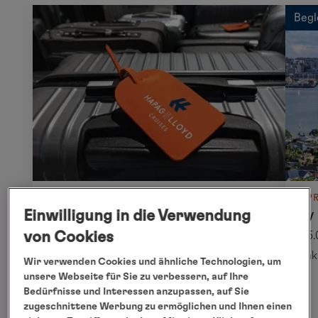
Begl
ANREISEPAKET
VORP
Einwilligung in die Verwendung
Anreisepaket Auckland
City
von Cookies
16.03.2027 - 18.03.2027
15.
inkl. Flug
ink
Wir verwenden Cookies und ähnliche Technologien, um
unsere Webseite für Sie zu verbessern, auf Ihre
Bedürfnisse und Interessen anzupassen, auf Sie
zugeschnittene Werbung zu ermöglichen und Ihnen einen