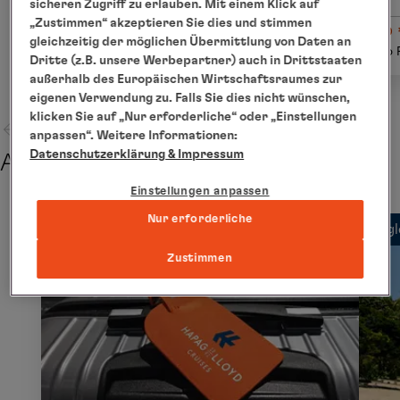
sicheren Zugriff zu erlauben. Mit einem Klick auf
„Zustimmen“ akzeptieren Sie dies und stimmen
ab € 1.690
ab 
gleichzeitig der möglichen Übermittlung von Daten an
Details
pro Person
pro 
Dritte (z.B. unsere Werbepartner) auch in Drittstaaten
außerhalb des Europäischen Wirtschaftsraumes zur
eigenen Verwendung zu. Falls Sie dies nicht wünschen,
klicken Sie auf „Nur erforderliche“ oder „Einstellungen
anpassen“. Weitere Informationen:
Datenschutzerklärung
& Impressum
Abreise
Einstellungen anpassen
Nur erforderliche
Begl
Zustimmen