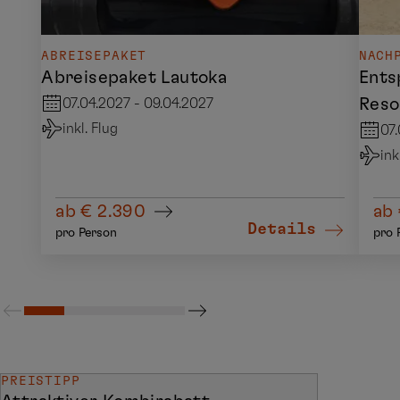
ABREISEPAKET
NACH
Abreisepaket Lautoka
Ents
Reso
07.04.2027 - 09.04.2027
inkl. Flug
07.
ink
ab € 2.390
ab 
Details
pro Person
pro 
PREISTIPP