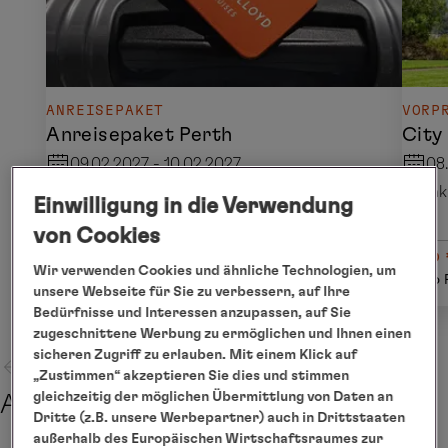
ANREISEPAKET
VORP
Anreisepaket Perth
City
09.02.2027 - 10.02.2027
08
inkl. Flug
ink
Einwilligung in die Verwendung
von Cookies
ab € 1.320
ab 
Wir verwenden Cookies und ähnliche Technologien, um
Details
pro Person
pro 
unsere Webseite für Sie zu verbessern, auf Ihre
Bedürfnisse und Interessen anzupassen, auf Sie
zugeschnittene Werbung zu ermöglichen und Ihnen einen
sicheren Zugriff zu erlauben. Mit einem Klick auf
„Zustimmen“ akzeptieren Sie dies und stimmen
gleichzeitig der möglichen Übermittlung von Daten an
Abreise
Dritte (z.B. unsere Werbepartner) auch in Drittstaaten
außerhalb des Europäischen Wirtschaftsraumes zur