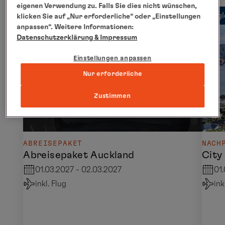
eigenen Verwendung zu. Falls Sie dies nicht wünschen,
Begl
klicken Sie auf „Nur erforderliche“ oder „Einstellungen
anpassen“. Weitere Informationen:
Datenschutzerklärung
& Impressum
Einstellungen anpassen
Nur erforderliche
Zustimmen
ABREISEPAKET
NACH
Abreisepaket Auckland
City
01.03.2027 - 02.03.2027
01
inkl. Flug
ink