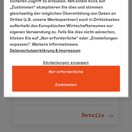
sicheren Zugriff zu erlauben. Mit einem Klick auf
„Zustimmen“ akzeptieren Sie dies und stimmen
gleichzeitig der möglichen Übermittlung von Daten an
Dritte (z.B. unsere Werbepartner) auch in Drittstaaten
außerhalb des Europäischen Wirtschaftsraumes zur
eigenen Verwendung zu. Falls Sie dies nicht wünschen,
klicken Sie auf „Nur erforderliche“ oder „Einstellungen
anpassen“. Weitere Informationen:
Datenschutzerklärung
& Impressum
Einstellungen anpassen
Concierge Tipp: Hamburg
Nur erforderliche
Unser Travel Concierge stellt Ihnen exklusive
Zustimmen
Arrangements ganz nach Ihren Wünschen
zusammen - lassen Sie sich hier inspirieren.
Details