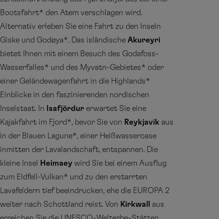
Bootsfahrt* den Atem verschlagen wird.
Alternativ erleben Sie eine Fahrt zu den Inseln
Giske und Godøya*. Das isländische
Akureyri
bietet Ihnen mit einem Besuch des Godafoss-
Wasserfalles* und des Myvatn-Gebietes* oder
einer Geländewagenfahrt in die Highlands*
Einblicke in den faszinierenden nordischen
Inselstaat. In
Isafjördur
erwartet Sie eine
Kajakfahrt im Fjord*, bevor Sie von
Reykjavik
aus
in der Blauen Lagune*, einer Heißwasseroase
inmitten der Lavalandschaft, entspannen. Die
kleine Insel
Heimaey
wird Sie bei einem Ausflug
zum Eldfell-Vulkan* und zu den erstarrten
Lavafeldern tief beeindrucken, ehe die EUROPA 2
weiter nach Schottland reist. Von
Kirkwall
aus
erreichen Sie die UNESCO-Welterbe-Stätten