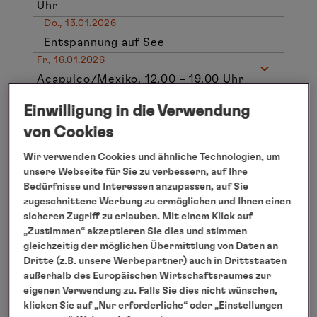
Uhr
Do., 15.01.2026
Entspannung auf See
Fr., 16.01.2026
Acapulco/Mexiko, 12.00 – 19.00 Uhr
Sa., 17.01.2026
Einwilligung in die Verwendung
Zihuatanejo/Mexiko
, 8.00 – 18.00 Uhr
von Cookies
So., 18.01.2026
Entspannung auf See
Wir verwenden Cookies und ähnliche Technologien, um
Mo., 19.01.2026
unsere Webseite für Sie zu verbessern, auf Ihre
Bedürfnisse und Interessen anzupassen, auf Sie
Puerto Vallarta/Mexiko
, 8.00 – 18.00
zugeschnittene Werbung zu ermöglichen und Ihnen einen
Uhr
sicheren Zugriff zu erlauben. Mit einem Klick auf
Di., 20.01.2026
„Zustimmen“ akzeptieren Sie dies und stimmen
Entspannung auf See
gleichzeitig der möglichen Übermittlung von Daten an
Dritte (z.B. unsere Werbepartner) auch in Drittstaaten
Mi., 21.01.2026
außerhalb des Europäischen Wirtschaftsraumes zur
Cabo San Lucas/Baja California/Mexiko
eigenen Verwendung zu. Falls Sie dies nicht wünschen,
, 7.00 – 18.00 Uhr
klicken Sie auf „Nur erforderliche“ oder „Einstellungen