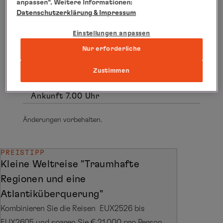
anpassen“. Weitere Informationen:
Do., 22.01.2026 - Fr., 23.01.2026
Datenschutzerklärung
& Impressum
Entspannung auf See
Sa., 24.01.2026
Einstellungen anpassen
San Diego/Kalifornien/USA
, 6.00 –
Nur erforderliche
20.00 Uhr
So., 25.01.2026
Zustimmen
Los Angeles/Kalifornien/USA,
Ankunft 7.00 Uhr
Änderungen vorbehalten.
PREISTIPP
Kleine Weltreise "Traumhafte
Regionen und eine
Atlantiküberquerung"
Kombinieren Sie die Reisen EUX2526 bis
EUX2605 und sparen Sie € 21.000 pro Person