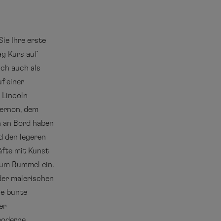
ie Ihre erste
g Kurs auf
ich auch als
f einer
 Lincoln
Vernon, dem
n an Bord haben
nd den legeren
äfte mit Kunst
zum Bummel ein.
der malerischen
ie bunte
er
 moderne