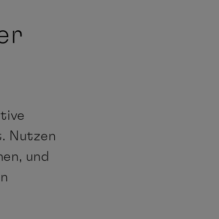
er
tive
t. Nutzen
nen, und
in