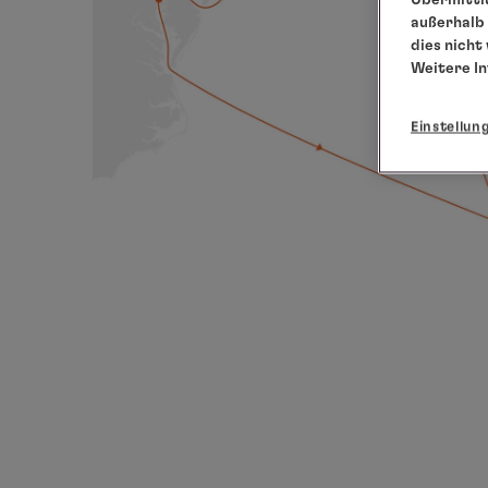
außerhalb 
dies nicht
Weitere I
Einstellun