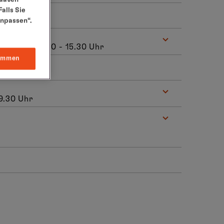
alls Sie
anpassen“.
Bermuda, 8.30 - 15.30 Uhr
immen
9.30 Uhr