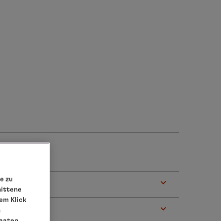
e zu
nittene
em Klick
n
00 Uhr
taaten