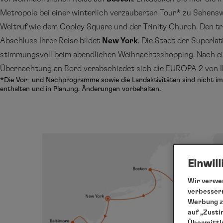
Metropole bei einer winterlich verzauberten Tour* zu Sehens
Weltruf wie dem Copley Square und der Trinity Church. Den 
Abschluss Ihrer Reise bildet
New York
. Die Stadt der Superlat
stimmungsvoll beim abendlichen Weihnachtsshopping. Nach ei
Übernachtung an Bord verabschiedet sich die EUROPA 2 von I
*Die Vor- und Nachprogramme sowie die Landaktivitäten sind nicht im
enthalten und in Planung. Änderungen vorbehalten.
Einwil
Wir verwen
verbessern
Werbung zu
auf „Zusti
Übermittlu