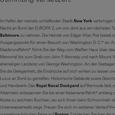
Im Hafen der niemals schlafenden Stadt
New York
verbringen S
Nacht an Bord der EUROPA 2, um von dort aus am nächsten Ta
Baltimore
zu nehmen. Die Heimat von Edgar Allan Poe bietet s
Ausgangspunkt für einen Besuch von Washington D. C.* an: Au
Stadtrundfahrt* führt Sie der Weg vom Weißen Haus über das
Memorial bis zum Grab von John F. Kennedy und nach Mount 
ehemaligen Landsitz von George Washington. An den Seetage
Sie die Gelegenheit, die Eindrücke auf sich wirken zu lassen u
Luxus an Bord zu genießen. Historische Gebäude sowie Gesch
und Handwerk: Das
Royal Naval Dockyard
auf Bermuda lädt 
Alternativ entspannen Sie bei einer Katamaranfahrt* entlang 
Küste zu seichten Buchten, wo sich Ihnen beim Schnorcheln d
Unterwasserwelt zeigt. Freuen Sie sich im weiteren Verlauf Ihr
vorweihnachtlichen Reise auf
Boston
: Entdecken Sie hier die