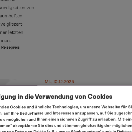
würdigkeiten von
traumhaften
ive glitzert
ner letzten
hnen.
 Reisepreis
Mi., 10.12.2025
New York/USA
ligung in die Verwendung von Cookies
Übernachtung an Bord
Do., 11.12.2025
den Cookies und ähnliche Technologien, um unsere Webseite für Si
New York, Abfahrt 8.00 Uhr
, auf Ihre Bedürfnisse und Interessen anzupassen, auf Sie zugesch
 ermöglichen und Ihnen einen sicheren Zugriff zu erlauben. Mit ein
Fr., 12.12.2025
mmen“ akzeptieren Sie dies und stimmen gleichzeitig der mögliche
Baltimore/Maryland/USA, 7.00 - 20.
ng von Daten an Dritte (z.B. unsere Werbepartner) auch in Dritts