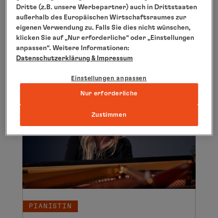
TANZSHOW
Dritte (z.B. unsere Werbepartner) auch in Drittstaaten
außerhalb des Europäischen Wirtschaftsraumes zur
Ispasion
eigenen Verwendung zu. Falls Sie dies nicht wünschen,
klicken Sie auf „Nur erforderliche“ oder „Einstellungen
anpassen“. Weitere Informationen:
Datenschutzerklärung
& Impressum
Einstellungen anpassen
Nur erforderliche
Zustimmen
PIANISTIN