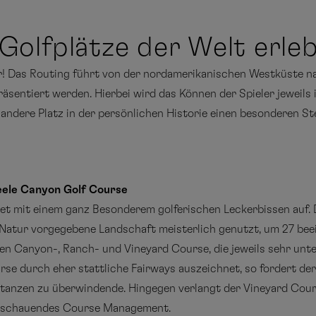
Golfplätze der Welt erle
r! Das Routing führt von der nordamerikanischen Westküste na
sentiert werden. Hierbei wird das Können der Spieler jeweils in
r andere Platz in der persönlichen Historie einen besonderen S
eele Canyon Golf Course
t mit einem ganz Besonderem golferischen Leckerbissen auf. D
r Natur vorgegebene Landschaft meisterlich genutzt, um 27 be
 den Canyon-, Ranch- und Vineyard Course, die jeweils sehr unt
se durch eher stattliche Fairways auszeichnet, so fordert d
tanzen zu überwindende. Hingegen verlangt der Vineyard Cours
usschauendes Course Management.