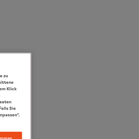
e zu
nittene
em Klick
n
taaten
alls Sie
anpassen“.
immen