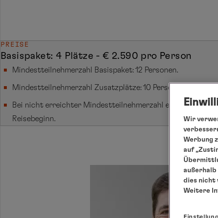
PREISE
Basispaket: 4 Plätze - € 2.590 pro Person
Mindestteilnehmerzahl Basispaket: 12 Personen.
Mindestteilnehmerzahl Zusatzplätze: 10 Personen.
Einwil
Bei nicht erreichter Mindestteilnehmerzahl erfolgt die A
Reisebeginn.
Wir verwen
verbessern
Werbung zu
auf „Zusti
Übermittlu
außerhalb 
dies nicht
Weitere I
Einstellun