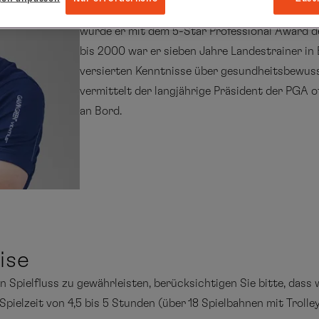
Stefan Quirmbach gehört zu den führenden Gol
wurde er mit dem 5-Star Professional Award d
bis 2000 war er sieben Jahre Landestrainer in
versierten Kenntnisse über gesundheitsbewusst
vermittelt der langjährige Präsident der PGA 
an Bord.
eise
en Spielfluss zu gewährleisten, berücksichtigen Sie bitte, das
Spielzeit von 4,5 bis 5 Stunden (über 18 Spielbahnen mit Trolley