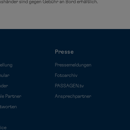
kshänder sind gegen Gebühr an Bord erhältlich.
Presse
ellung
Pressemeldungen
mular
Fotoarchiv
nder
PASSAGEN.tv
ale Partner
Ansprechpartner
ntworten
ice