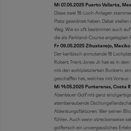
Mi 07.05.2025 Puerto Vallarta, Mex
Diese zwei 18-Loch-Anlagen stammen 
Platz gewidmet haben. Dabei stellen 
Weg. Wie so oft bestimmen auch auf 
die als Parkland-Course angelegten
Fr 09.05.2025 Zihuatanejo, Mexiko
Der karibisch anmutende 18 Lochplat
Robert Trent Jones Jr. hat es in dem
mit den wohlplatzierten Bunkern, ei
geschaffen hat, welches mit Voraus- 
Mi 14.05.2025 Puntarenas, Costa R
Abenteuer Golf mit ganz einzigartig
atemberaubende Dschungellandschaft
Ablenkungsfaktoren. Wer seinen Bli
fühlen. Auch wenn streckenweise seh
golferisch ein unvergessliches Erlebn