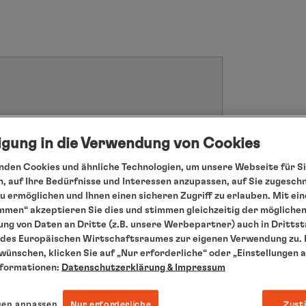
ligung in die Verwendung von Cookies
bsage spätestens acht Wochen vor
den Cookies und ähnliche Technologien, um unsere Webseite für Si
, auf Ihre Bedürfnisse und Interessen anzupassen, auf Sie zugesch
 ermöglichen und Ihnen einen sicheren Zugriff zu erlauben. Mit ein
mmen“ akzeptieren Sie dies und stimmen gleichzeitig der mögliche
ng von Daten an Dritte (z.B. unsere Werbepartner) auch in Dritts
des Europäischen Wirtschaftsraumes zur eigenen Verwendung zu. F
IHR GOLF-PRO AUF DIESER REISE
 wünschen, klicken Sie auf „Nur erforderliche“ oder „Einstellungen 
nformationen:
Datenschutzerklärung
& Impressum
Stefan Quirmbach
gen anpassen
Nur erforderliche
Zust