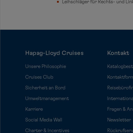
Leihschläger für Rechts- und Lin
Hapag-Lloyd Cruises
Kontakt
Unsere Philosophie
Katalogbest
Cruises Club
Kontaktfor
Sicherheit an Bord
Reisebürofi
Umweltmanagement
Internation
Karriere
Fragen & A
Social Media Wall
Newsletter
Charter & Incentives
Rückrufserv