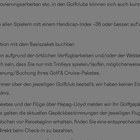
vierungsarbeiten etc. in den Golfclubs können sich auch kurz
 allen Spielern mit einem Handicap-Index –36 oder besser, au
tion mit dem Basispaket buchbar.
nn aufgrund der örtlichen Verfügbarkeiten und/oder der Wette
h sein, dass Sie nur mit Trolleys spielen/laufen, möglicherweis
Planung/Buchung Ihres Golf & Cruise-Paketes.
er über den jeweiligen Golfclub bestellt; wir haben keinen Ein
dnis.
ketes und der Flüge über Hapag-Lloyd melden wir Ihr Golfgepä
Es gelten die aktuellen Gepäckbestimmungen der jeweiligen Flug
r Wochen vor Reisebeginn erhalten, finden Sie eine entspreche
direkt beim Check-in zu bezahlen.