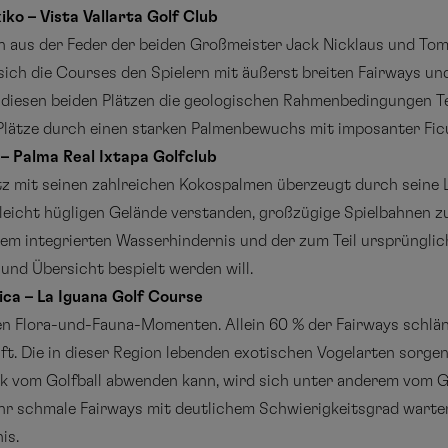
iko – Vista Vallarta Golf Club
aus der Feder der beiden Großmeister Jack Nicklaus und Tom W
sich die Courses den Spielern mit äußerst breiten Fairways un
diesen beiden Plätzen die geologischen Rahmenbedingungen Tei
 Plätze durch einen starken Palmenbewuchs mit imposanter F
 – Palma Real Ixtapa Golfclub
z mit seinen zahlreichen Kokospalmen überzeugt durch seine Li
 leicht hügligen Gelände verstanden, großzügige Spielbahnen z
nem integrierten Wasserhindernis und der zum Teil ursprünglic
und Übersicht bespielt werden will.
ica – La Iguana Golf Course
en Flora-und-Fauna-Momenten. Allein 60 % der Fairways schlän
. Die in dieser Region lebenden exotischen Vogelarten sorgen
ck vom Golfball abwenden kann, wird sich unter anderem vom
r schmale Fairways mit deutlichem Schwierigkeitsgrad warten,
is.