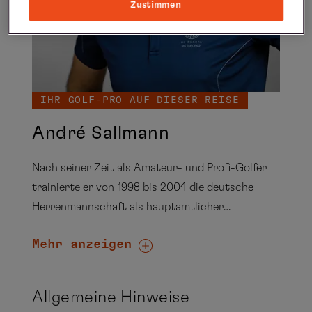
Zustimmen
IHR GOLF-PRO AUF DIESER REISE
André Sallmann
Nach seiner Zeit als Amateur- und Profi-Golfer
trainierte er von 1998 bis 2004 die deutsche
Herrenmannschaft als hauptamtlicher
Nationaltrainer. Seine Spieler wurden unter
Mehr anzeigen
anderem Vizeeuropameister und gewannen mehr
als 25 internationale Meisterschaften in ganz
Europa. Seit April 2004 unterrichtet er im
Allgemeine Hinweise
Golfclub Hamburg-Ahrensburg und ist als Co-