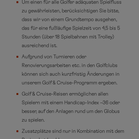
Um einen für alle Golfer adäquaten Spielfluss
Trainer für das Training der Profis im nationalen
zu gewährleisten, berücksichtigen Sie bitte,
Golf Team Germany mitverantwortlich. Seine
dass wir von einem Grundtempo ausgehen,
Erfahrung gibt er gerne im Rahmen von Golf &
das für eine fußläufige Spielzeit von 4,5 bis 5
Cruise an Sie weiter.
Stunden (über 18 Spielbahnen mit Trolley)
ausreichend ist.
Aufgrund von Turnieren oder
Renovierungsarbeiten etc. in den Golfclubs
können sich auch kurzfristig Änderungen in
unserem Golf & Cruise-Programm ergeben.
Golf & Cruise-Reisen ermöglichen allen
Spielern mit einem Handicap-Index –36 oder
besser, auf den Anlagen rund um den Globus
zu spielen.
Zusatzplätze sind nur in Kombination mit dem