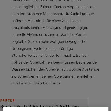
Dieser Parkland-Course wurde in einen
ursprünglichen Palmen Garten eingebracht, der
sich inmitten der Millionenstadt Kuala Lumpur
befindet. Hier sind, für einen Stadtkurs
untypisch, breite Fairways und großzügige,
schnelle Grüns entstanden. Auf der Runde
begleitet Sie ein sehr welliger, bewegender
Untergrund, welcher eine ständige
Standkorrektur erforderlich macht. Bei der
Hälfte der Spielbahnen beeinflussen begleitende
Wasserflächen den Spielverlauf. Üppige Abstände
zwischen den einzelnen Spielbahnen empfehlen
den Einsatz eines Golfcarts.
PREISE
Basispaket: 3 Plätze - € 1.890 pro