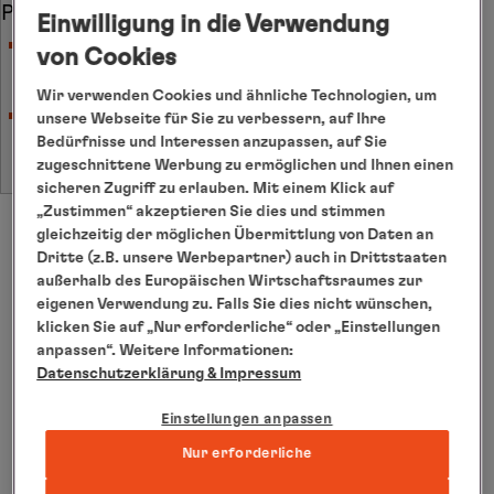
Person
Einwilligung in die Verwendung
Mindestteilnehmerzahl Basispaket: 12
von Cookies
Personen.
Wir verwenden Cookies und ähnliche Technologien, um
Bei nicht erreichter Mindestteilnehmerzahl
unsere Webseite für Sie zu verbessern, auf Ihre
Bedürfnisse und Interessen anzupassen, auf Sie
erfolgt die Absage spätestens acht Wochen
zugeschnittene Werbung zu ermöglichen und Ihnen einen
vor Reisebeginn.
sicheren Zugriff zu erlauben. Mit einem Klick auf
„Zustimmen“ akzeptieren Sie dies und stimmen
gleichzeitig der möglichen Übermittlung von Daten an
Dritte (z.B. unsere Werbepartner) auch in Drittstaaten
außerhalb des Europäischen Wirtschaftsraumes zur
eigenen Verwendung zu. Falls Sie dies nicht wünschen,
klicken Sie auf „Nur erforderliche“ oder „Einstellungen
anpassen“. Weitere Informationen:
Datenschutzerklärung
& Impressum
Einstellungen anpassen
Nur erforderliche