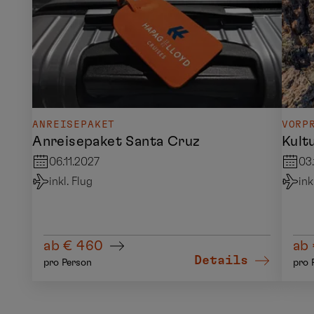
ANREISEPAKET
VORP
Anreisepaket Santa Cruz
Kultu
06.11.2027
03.
inkl. Flug
ink
ab € 460
ab 
Details
pro Person
pro 