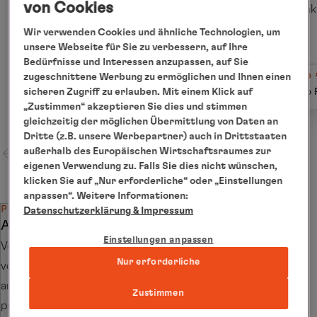
von Cookies
inkl. Flug
ink
Wir verwenden Cookies und ähnliche Technologien, um
unsere Webseite für Sie zu verbessern, auf Ihre
Bedürfnisse und Interessen anzupassen, auf Sie
ab € 1.000
ab 
zugeschnittene Werbung zu ermöglichen und Ihnen einen
Details
sicheren Zugriff zu erlauben. Mit einem Klick auf
pro Person
pro 
„Zustimmen“ akzeptieren Sie dies und stimmen
gleichzeitig der möglichen Übermittlung von Daten an
Dritte (z.B. unsere Werbepartner) auch in Drittstaaten
außerhalb des Europäischen Wirtschaftsraumes zur
eigenen Verwendung zu. Falls Sie dies nicht wünschen,
klicken Sie auf „Nur erforderliche“ oder „Einstellungen
anpassen“. Weitere Informationen:
PREISTIPP
Datenschutzerklärung
& Impressum
Attraktiver Kombirabatt
Einstellungen anpassen
Verlängern Sie Ihren Aufenthalt mit der
Nur erforderliche
vorherigen Reise
EUR2722
oder mit der
anschließenden Reise
EUR2724
und sparen € 800
Zustimmen
pro Person (gilt für den PLATIN-Tarif).