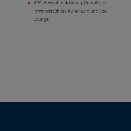
SPA-Bereich mit Sauna, Dampfbad,
Infrarotstühlen, Ruheraum und Tee-
Lounge
VORHERIGE REISE
Lissabon - New York
NÄCHSTE REISE
Miami - Miami