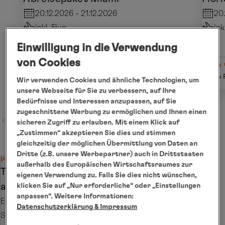
20.12.2026 - 21.12.2026
20.
inkl. Flug
ink
Einwilligung in die Verwendung
von Cookies
ab € 990
ab 
Details
pro Person
pro 
Wir verwenden Cookies und ähnliche Technologien, um
unsere Webseite für Sie zu verbessern, auf Ihre
Bedürfnisse und Interessen anzupassen, auf Sie
zugeschnittene Werbung zu ermöglichen und Ihnen einen
sicheren Zugriff zu erlauben. Mit einem Klick auf
„Zustimmen“ akzeptieren Sie dies und stimmen
gleichzeitig der möglichen Übermittlung von Daten an
Dritte (z.B. unsere Werbepartner) auch in Drittstaaten
PREISTIPP
außerhalb des Europäischen Wirtschaftsraumes zur
Tipp der Woche: 30 % Ermäßigung
eigenen Verwendung zu. Falls Sie dies nicht wünschen,
auf den SILBER-Tarif
klicken Sie auf „Nur erforderliche“ oder „Einstellungen
anpassen“. Weitere Informationen:
Erhalten Sie 30 % Ermäßigung auf den Preis der
Datenschutzerklärung
& Impressum
Seereise im SILBER-Tarif in den jeweils