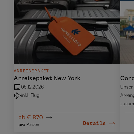
ANREISEPAKET
Anreisepaket New York
Conc
05.12.2026
Unser 
inkl. Flug
Arran
zusamm
ab € 870
Details
pro Person