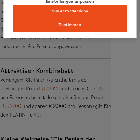
Einstellungen anpassen
buchbaren Kategorien bei Doppellegung. Gültig
nur für Neubuchungen im Zeitraum 29.07. -
Nur erforderliche
12.08.2026 - nicht mit anderen Angeboten und
Zustimmen
Rabatten kombinierbar. Limitiertes Kontingent.
Auf unserer Website werden bereits die
reduzierten Ab-Preise ausgewiesen.
Attraktiver Kombirabatt
Verlängern Sie Ihren Aufenthalt mit der
vorherigen Reise
EUR2627
und sparen € 1.500
pro Person oder mit der anschließenden Reise
EUR2700
und sparen € 2.000 pro Person (gilt für
den PLATIN-Tarif).
Kleine Weltreise "Die Perlen der