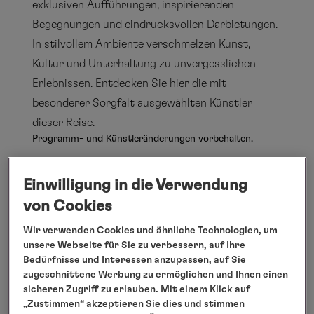
exklusiven Aufführungen, inspirierenden
Begegnungen und eindrucksvollen Darbietungen.
In stilvollem Ambiente verschmelzen Kunst,
Kultur und Unterhaltung zu unvergesslichen
Erlebnissen. Entdecken Sie hier die mit
besonderer Sorgfalt ausgewählten Künstler
dieser Reise.
Programm- und Künstleränderungen vorbehalten.
Einwilligung in die Verwendung
von Cookies
Wir verwenden Cookies und ähnliche Technologien, um
unsere Webseite für Sie zu verbessern, auf Ihre
Bedürfnisse und Interessen anzupassen, auf Sie
zugeschnittene Werbung zu ermöglichen und Ihnen einen
sicheren Zugriff zu erlauben. Mit einem Klick auf
„Zustimmen“ akzeptieren Sie dies und stimmen