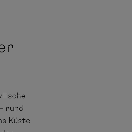
er
llische
– rund
ns Küste