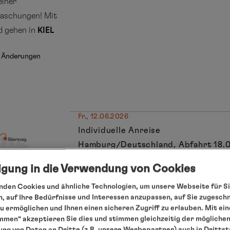
einer
raschungen! Mit
nd gehen in
KIEL
g. Änderungen
Fr., 12.06.2026
Individuelle Anreise
Hamburg/Deutschland, Abfahrt 18.
Sa., 13.06.2026
ligung in die Verwendung von Cookies
Entspannung auf See
So., 14.06.2026
den Cookies und ähnliche Technologien, um unsere Webseite für Si
Eidfjord/Norwegen, 9.00 – 13.00 Uhr
, auf Ihre Bedürfnisse und Interessen anzupassen, auf Sie zugesch
 ermöglichen und Ihnen einen sicheren Zugriff zu erlauben. Mit ein
Mo., 15.06.2026
mmen“ akzeptieren Sie dies und stimmen gleichzeitig der mögliche
Alesund/Norwegen, 9.00 – 17.00 Uhr
ng von Daten an Dritte (z.B. unsere Werbepartner) auch in Dritts