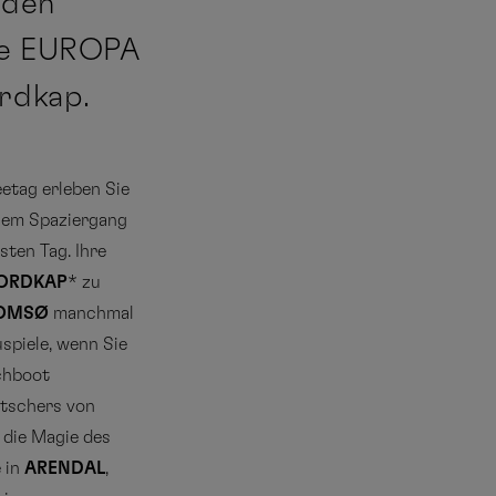
nden
die EUROPA
ordkap.
etag erleben Sie
inem Spaziergang
sten Tag. Ihre
ORDKAP
* zu
OMSØ
manchmal
spiele, wenn Sie
chboot
etschers von
 die Magie des
 in
ARENDAL
,