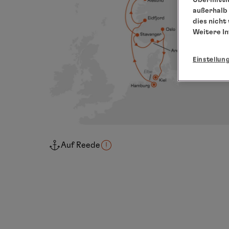
außerhalb 
dies nicht
Weitere I
Einstellun
Auf Reede