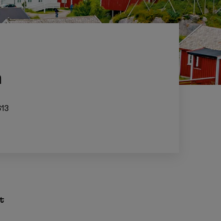
n
13
t