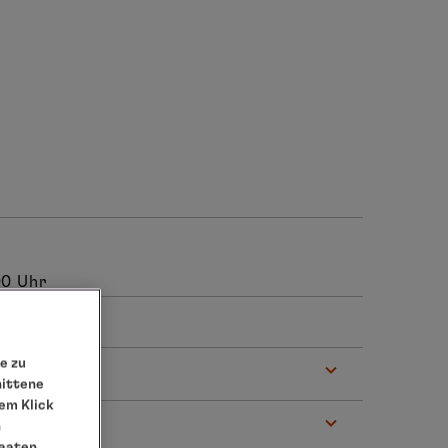
00 Uhr
e zu
nittene
em Klick
n
taaten