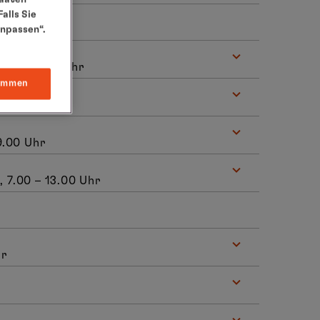
alls Sie
anpassen“.
.00 – 24.00 Uhr
immen
9.00 Uhr
, 7.00 – 13.00 Uhr
hr