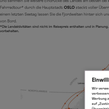
und sammeln Sie weitere Eindrücke des Landes am besten bei 
Fahrradtour* durch die Hauptstadt:
OSLO
steckt voller Über
einem letzten Seetag lassen Sie die Fjordwelten hinter sich u
von Bord.
*Die Landaktivitäten sind nicht im Reisepreis enthalten und in Planun
vorbehalten.
Einwil
Wir verwen
verbessern
Werbung zu
auf „Zusti
Übermittlu