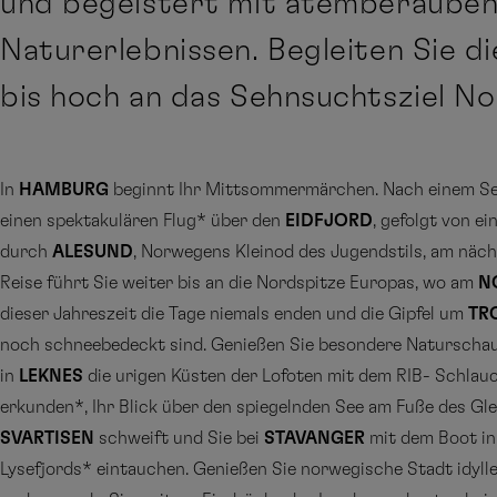
und begeistert mit atemberaube
Naturerlebnissen. Begleiten Sie 
bis hoch an das Sehnsuchtsziel N
In
HAMBURG
beginnt Ihr Mittsommermärchen. Nach einem Se
einen spektakulären Flug* über den
EIDFJORD
, gefolgt von e
durch
ALESUND
, Norwegens Kleinod des Jugendstils, am näch
Reise führt Sie weiter bis an die Nordspitze Europas, wo am
N
dieser Jahreszeit die Tage niemals enden und die Gipfel um
TR
noch schneebedeckt sind. Genießen Sie besondere Naturschau
in
LEKNES
die urigen Küsten der Lofoten mit dem RIB- Schlau
erkunden*, Ihr Blick über den spiegelnden See am Fuße des Gl
SVARTISEN
schweift und Sie bei
STAVANGER
mit dem Boot in
Lysefjords* eintauchen. Genießen Sie norwegische Stadt idylle