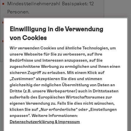
Mindestteilnehmerzahl Basispaket: 12
Personen.
Mindestteilnehmerzahl Zusatzplätze: 10
Einwilligung in die Verwendung
Personen.
von Cookies
Bei nicht erreichter Mindestteilnehmerzahl
Wir verwenden Cookies und ähnliche Technologien, um
erfolgt die Absage spätestens acht Wochen
unsere Webseite für Sie zu verbessern, auf Ihre
vor Reisebeginn.
Bedürfnisse und Interessen anzupassen, auf Sie
zugeschnittene Werbung zu ermöglichen und Ihnen einen
sicheren Zugriff zu erlauben. Mit einem Klick auf
„Zustimmen“ akzeptieren Sie dies und stimmen
gleichzeitig der möglichen Übermittlung von Daten an
Dritte (z.B. unsere Werbepartner) auch in Drittstaaten
außerhalb des Europäischen Wirtschaftsraumes zur
eigenen Verwendung zu. Falls Sie dies nicht wünschen,
klicken Sie auf „Nur erforderliche“ oder „Einstellungen
anpassen“. Weitere Informationen:
Datenschutzerklärung
& Impressum