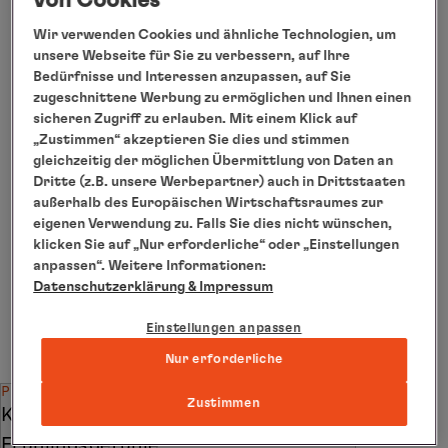
von Cookies
Er gehört zu den Stars der deutschen
Wir verwenden Cookies und ähnliche Technologien, um
Sterneküche und bringt mit The Globe by Kevin
unsere Webseite für Sie zu verbessern, auf Ihre
Bedürfnisse und Interessen anzupassen, auf Sie
Fehling seine preisgekrönte Küche auf die
zugeschnittene Werbung zu ermöglichen und Ihnen einen
EUROPA. In diesem Gourmetrestaurant dürfen
sicheren Zugriff zu erlauben. Mit einem Klick auf
Ihre Sinne auf eine exquisite kulinarische
„Zustimmen“ akzeptieren Sie dies und stimmen
gleichzeitig der möglichen Übermittlung von Daten an
Weltreise gehen, verführt von Zutaten und
Dritte (z.B. unsere Werbepartner) auch in Drittstaaten
Aromen unterschiedlichster Breitengrade –
außerhalb des Europäischen Wirtschaftsraumes zur
unkonventionell, modern und innovativ.
eigenen Verwendung zu. Falls Sie dies nicht wünschen,
Änderungen vorbehalten
klicken Sie auf „Nur erforderliche“ oder „Einstellungen
anpassen“. Weitere Informationen:
Datenschutzerklärung
& Impressum
weitere Reisen mit Kevin
Fehling
Einstellungen anpassen
Nur erforderliche
PREISTIPP
Zustimmen
Kleine Weltreise "Mehr Zeit für
Frühlingsgefühle"