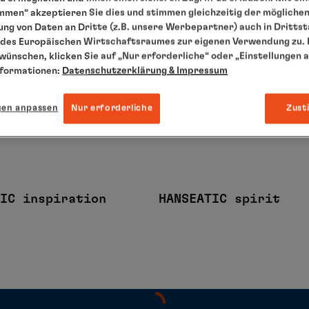
ft an, die Welt mit Neugier und Weitsicht zu erkunden. Auch 20
mmen“ akzeptieren Sie dies und stimmen gleichzeitig der mögliche
ng von Daten an Dritte (z.B. unsere Werbepartner) auch in Dritts
elen. Ob exklusive Erstanläufe, außergewöhnliche Routenführung
des Europäischen Wirtschaftsraumes zur eigenen Verwendung zu. F
de Reise führt dorthin, wo unvergessliche Erlebnisse auf Sie 
 wünschen, klicken Sie auf „Nur erforderliche“ oder „Einstellungen 
nformationen:
Datenschutzerklärung
& Impressum
e Wege bereisen – begleitet von langjähriger Erfahrung, höchste
gen anpassen
Nur erforderliche
Zust
nerationen auszeichnet.
IC inspiration
HANSEATIC spirit