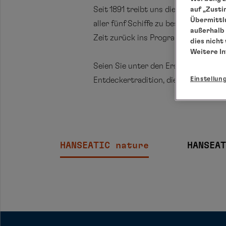
Seit 1891 treibt uns die Leidenscha
auf „Zusti
Übermittlu
aller fünf Schiffe zu besonderen Zi
außerhalb 
Zeit zurück ins Programm kehren – je
dies nicht
Weitere I
Seien Sie unter den Ersten, die dies
Einstellun
Entdeckertradition, die uns seit Ge
HANSEATIC nature
HANSEAT