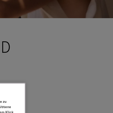
ND
e zu
nittene
em Klick