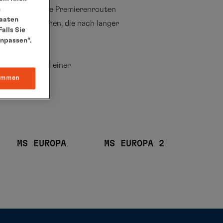
27/28 führen die Premierenrouten
n
taaten
en oder Regionen, die nach langer
alls Sie
warten.
anpassen“.
r Qualität und einer
immen
MS EUROPA
MS EUROPA 2