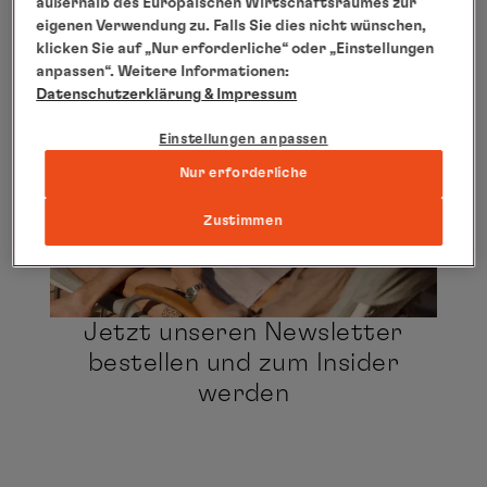
außerhalb des Europäischen Wirtschaftsraumes zur
anz
eigenen Verwendung zu. Falls Sie dies nicht wünschen,
klicken Sie auf „Nur erforderliche“ oder „Einstellungen
las
anpassen“. Weitere Informationen:
Ich
Datenschutzerklärung
& Impressum
bin
Einstellungen anpassen
da
Nur erforderliche
ein
da
Zustimmen
mir
ext
Inh
Jetzt unseren Newsletter
ang
bestellen und zum Insider
wer
werden
Da
kö
pe
Da