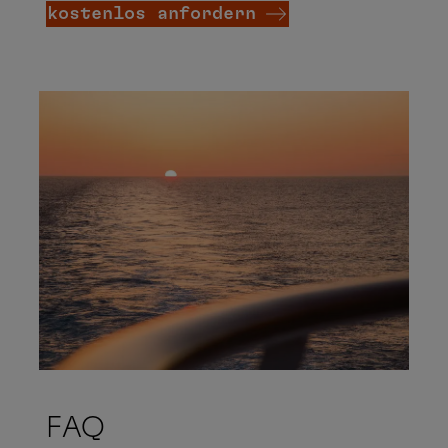
Neuseeland
kostenlos anfordern
1
2
3
4
5
6
7
8
9
10
11
12
13
Atlantische Inseln
14
15
16
17
18
19
20
21
22
23
24
25
26
27
28
29
30
USA und Kanada
Karibik
Oktober
Mo
Di
Mi
Do
Fr
Sa
So
FAQ
Mittel- und
1
2
3
4