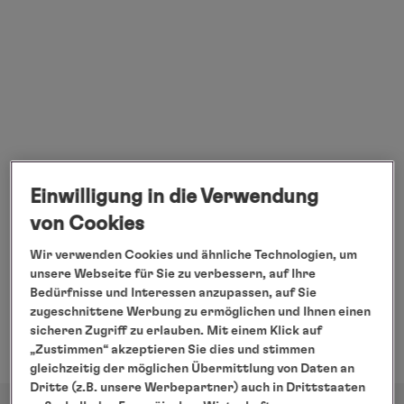
fin
Sie
ein
Kar
vo
Op
da
Einwilligung in die Verwendung
de
von Cookies
Art
erg
Wir verwenden Cookies und ähnliche Technologien, um
Mi
unsere Webseite für Sie zu verbessern, auf Ihre
Bedürfnisse und Interessen anzupassen, auf Sie
ei
zugeschnittene Werbung zu ermöglichen und Ihnen einen
Kli
sicheren Zugriff zu erlauben. Mit einem Klick auf
kö
„Zustimmen“ akzeptieren Sie dies und stimmen
gleichzeitig der möglichen Übermittlung von Daten an
Sie
Dritte (z.B. unsere Werbepartner) auch in Drittstaaten
die