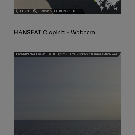
11.7°C
6 km/h
08.08.2026 10:52
HANSEATIC spirit - Webcam
Livebild der HANSEATIC spirit - Bitte klicken für interaktive Version