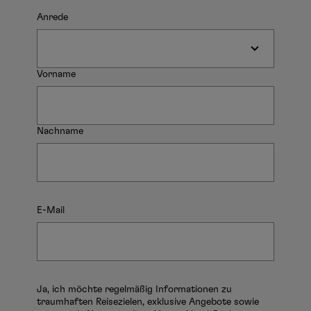
an
Anrede
Dri
übe
wer
Vorname
Me
da
Nachname
fin
Sie
in
un
Da
E-Mail
z
K
Ja, ich möchte regelmäßig Informationen zu
traumhaften Reisezielen, exklusive Angebote sowie