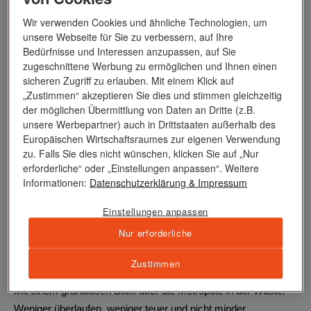
Gärten einiger Hotels werden zudem große
Weihnachtsmärkte
Wir verwenden Cookies und ähnliche Technologien, um
aufgebaut, etwa im Grand Hyatt Dubai oder im Park der
unsere Webseite für Sie zu verbessern, auf Ihre
Bedürfnisse und Interessen anzupassen, auf Sie
Jumeirah Lake Towers. Selbstverständlich wird
zugeschnittene Werbung zu ermöglichen und Ihnen einen
Weihnachtsgebäck angeboten – und vielfach sogar echter
sicheren Zugriff zu erlauben. Mit einem Klick auf
Glühwein. Bei Temperaturen jenseits der 30 Grad Celsius ein
„Zustimmen“ akzeptieren Sie dies und stimmen gleichzeitig
ganz eigenes Erlebnis.
der möglichen Übermittlung von Daten an Dritte (z.B.
unsere Werbepartner) auch in Drittstaaten außerhalb des
Europäischen Wirtschaftsraumes zur eigenen Verwendung
zu. Falls Sie dies nicht wünschen, klicken Sie auf „Nur
erforderliche“ oder „Einstellungen anpassen“. Weitere
fünf
Informationen:
Datenschutzerklärung
& Impressum
Wer viel einkauft, muss auch mal eine Pause machen. Wir
Einstellungen anpassen
empfehlen den wahrlich zu Recht so genannten
High Tea
in
Nur erforderliche
der Atmosphere Lounge des Burj Khalifa. Das höchst gelegene
Restaurant der Welt befindet sich in der 122. Etage des
Zustimmen
höchsten Gebäudes der Welt – rund 440 Meter über der Erde.
Mit einem grandiosen Blick über die Metropole in der Wüste.
Weniger überlaufen, weniger teuer und nicht minder