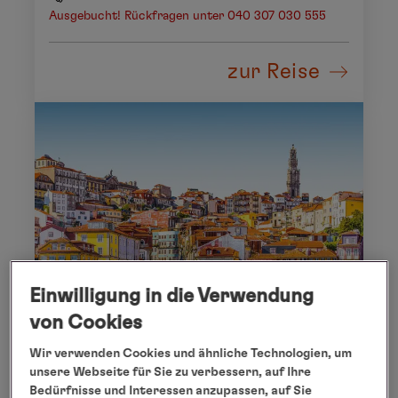
Ausgebucht! Rückfragen unter 040 307 030 555
zur Reise
Einwilligung in die Verwendung
von Cookies
Wir verwenden Cookies und ähnliche Technologien, um
unsere Webseite für Sie zu verbessern, auf Ihre
BILBAO - BARCELONA
Bedürfnisse und Interessen anzupassen, auf Sie
Die Vielfalt der Iberischen