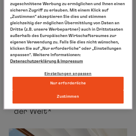
zugeschnittene Werbung zu ermöglichen und Ihnen einen
Halbinsel
sicheren Zugriff zu erlauben. Mit einem Klick auf
19.07.2025 bis 30.07.2025
„Zustimmen“ akzeptieren Sie dies und stimmen
gleichzeitig der möglichen Übermittlung von Daten an
11 Tage
Dritte (z.B. unsere Werbepartner) auch in Drittstaaten
außerhalb des Europäischen Wirtschaftsraumes zur
MS EUROPA 2
eigenen Verwendung zu. Falls Sie dies nicht wünschen,
EUX2514
klicken Sie auf „Nur erforderliche“ oder „Einstellungen
Ausgebucht! Rückfragen unter 040 307 030 555
anpassen“. Weitere Informationen:
Datenschutzerklärung
& Impressum
zur Reise
Einstellungen anpassen
Nur erforderliche
Zustimmen
Das Beste Kreuzfahrtschiff
der Welt*