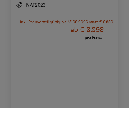
NAT2623
inkl. Preisvorteil gültig bis 15.08.2026
statt € 9.880
ab
€ 8.398
pro Person