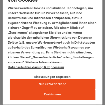
von Cookies
Medley der Meisterwerke von
Wir verwenden Cookies und ähnliche Technologien, um
Mensch und Natur
unsere Webseite für Sie zu verbessern, auf Ihre
07.10.2026 bis 17.10.2026
Bedürfnisse und Interessen anzupassen, auf Sie
zugeschnittene Werbung zu ermöglichen und Ihnen einen
10 Tage
sicheren Zugriff zu erlauben. Mit einem Klick auf
HANSEATIC spirit
„Zustimmen“ akzeptieren Sie dies und stimmen
gleichzeitig der möglichen Übermittlung von Daten an
SPI2620
Dritte (z.B. unsere Werbepartner) auch in Drittstaaten
außerhalb des Europäischen Wirtschaftsraumes zur
eigenen Verwendung zu. Falls Sie dies nicht wünschen,
ab
€ 13.770
klicken Sie auf „Nur erforderliche“ oder „Einstellungen
pro Person
anpassen“. Weitere Informationen:
Datenschutzerklärung
& Impressum
Einstellungen anpassen
Nur erforderliche
Zustimmen